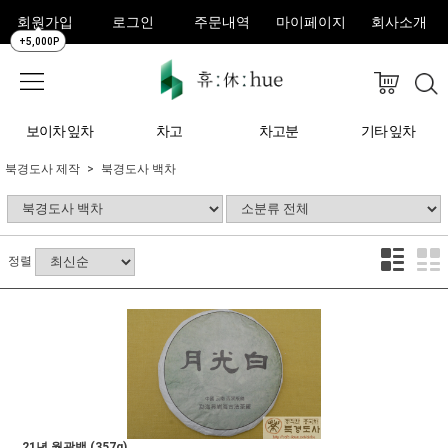
회원가입
로그인
주문내역
마이페이지
회사소개
+5,000P
보이차 잎차
차고
차고분
기타 잎차
북경도사 제작
북경도사 백차
정렬
21년 월광백 (357g)