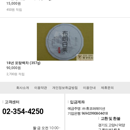
15,000원
450원 적립
18년 포랑백차 (357g)
90,000원
2,700원 적립
회사소개
이용약관
개인정보취급방침
이용안내
제휴문의
l
고객센터
l
입금계좌
예금주명 : ㈜ 휴코퍼레이션
02-354-4250
기업은행: 969-029908-04-018
l
교환 및 환불
경기도 고양시 덕양
월-금 오전 10:00 -