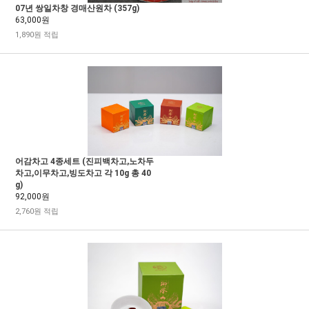
07년 쌍일차창 경매산원차 (357g)
63,000원
1,890원 적립
어감차고 4종세트 (진피백차고,노차두
차고,이무차고,빙도차고 각 10g 총 40
g)
92,000원
2,760원 적립