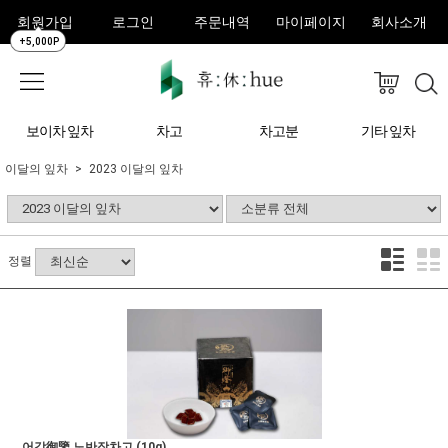
회원가입
로그인
주문내역
마이페이지
회사소개
+5,000P
보이차 잎차
차고
차고분
기타 잎차
이달의 잎차
2023 이달의 잎차
정렬
어감御鑒 노반장차고 (10g)