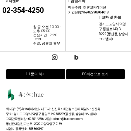
l
고객센터
l
입금계좌
예금주명 : ㈜ 휴코퍼레이션
02-354-4250
기업은행: 969-029908-04-018
l
교환 및 환불
경기도 고양시 덕양
월-금 오전 10:00 -
구 통일로140, B-
오후 05:00
B229 (동산동, 삼송테
점심시간 12:30 -
크노밸리)
13:30
주말, 공휴일 휴무
1:1문의 하기
PC버전으로 보기
회사명 : (주)휴코퍼레이션 / 대표자 : 신진욱 / 개인정보관리 책임자 : 신진욱
주소 : 경기도 고양시 덕양구 통일로140, B-B229(동산동, 삼송테크노밸리)
고객만족센터샵 : 02-354-4250 / 메일 : admin@huecorp.com
통신판매업신고번호 : 2020-고양덕양구-2139
사업자 등록번호 : 558-86-01991