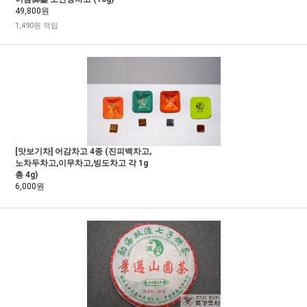
49,800원
1,490원 적립
[맛보기차] 어감차고 4종 (진피백차고,
노차두차고,이무차고,빙도차고 각 1g
총 4g)
6,000원