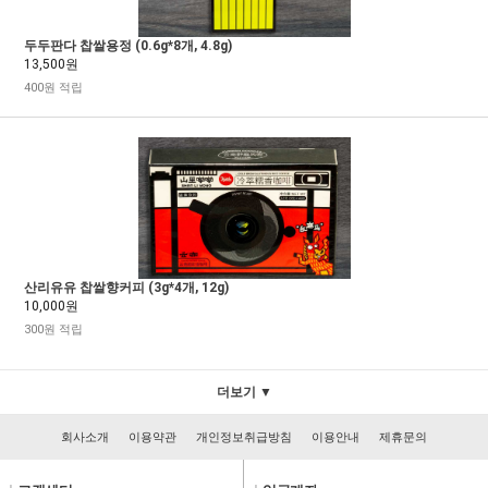
두두판다 찹쌀용정 (0.6g*8개, 4.8g)
13,500원
400원 적립
산리유유 찹쌀향커피 (3g*4개, 12g)
10,000원
300원 적립
더보기 ▼
회사소개
이용약관
개인정보취급방침
이용안내
제휴문의