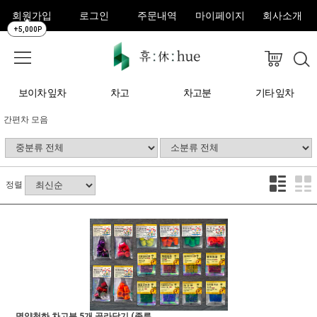
회원가입
로그인
주문내역
마이페이지
회사소개
+5,000P
보이차 잎차
차고
차고분
기타 잎차
간편차 모음
정렬
명양천하 차고분 5개 골라담기 (종류