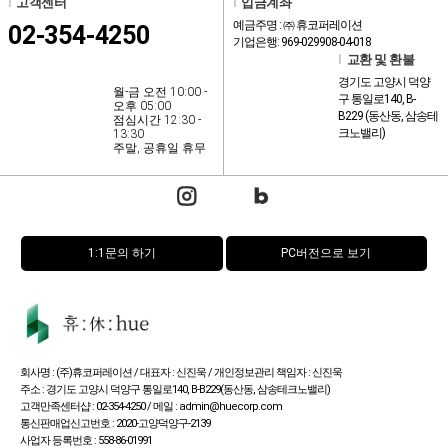
l
고객센터
l
입금계좌
예금주명 : ㈜ 휴코퍼레이션
02-354-4250
기업은행: 969-029908-04-018
l
교환 및 환불
경기도 고양시 덕양
월-금 오전 10:00 -
구 통일로140, B-
오후 05:00
B229 (동산동, 삼송테
점심시간 12:30 -
크노밸리)
13:30
주말, 공휴일 휴무
1:1문의 하기
PC버전으로 보기
회사명 : (주)휴코퍼레이션 / 대표자 : 신진욱 / 개인정보관리 책임자 : 신진욱
주소 : 경기도 고양시 덕양구 통일로140, B-B229(동산동, 삼송테크노밸리)
고객만족센터샵 : 02-354-4250 / 메일 : admin@huecorp.com
통신판매업신고번호 : 2020-고양덕양구-2139
사업자 등록번호 : 558-86-01991