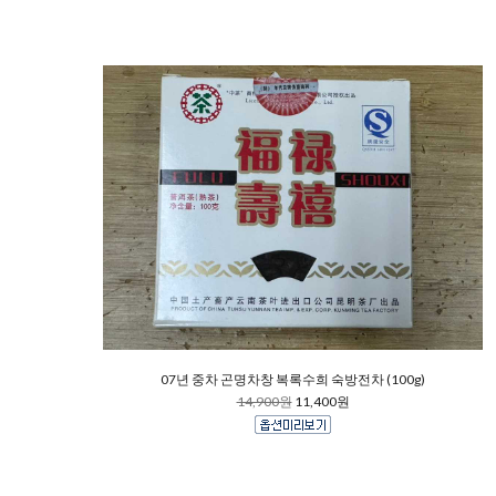
07년 중차 곤명차창 복록수희 숙방전차 (100g)
14,900원
11,400원