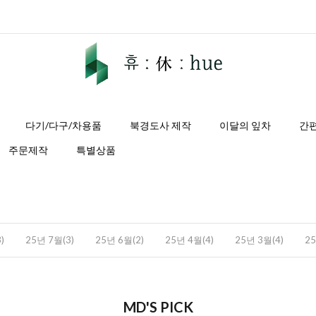
다기/다구/차용품
북경도사 제작
이달의 잎차
간
주문제작
특별상품
)
25년 7월(3)
25년 6월(2)
25년 4월(4)
25년 3월(4)
25
MD'S PICK