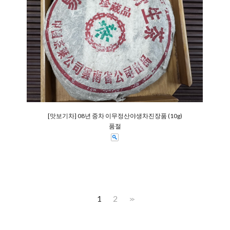
[맛보기차] 08년 중차 이무정산야생차진장품 (10g)
품절
1
2
>>