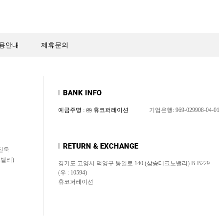
용안내
제휴문의
예금주명 : ㈜ 휴코퍼레이션
기업은행: 969-029908-04-0
신진욱
노밸리)
경기도 고양시 덕양구 통일로 140 (삼송테크노밸리) B-B229
(우 : 10594)
휴코퍼레이션