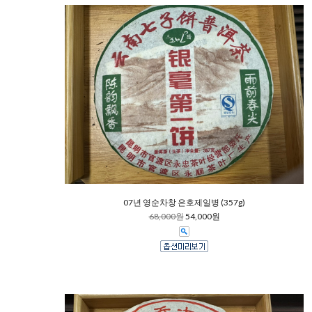
07년 영순차창 은호제일병 (357g)
68,000원
54,000원