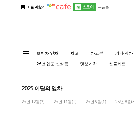
쿠폰존
+ 즐겨찾기
보이차 잎차
차고
차고분
기타 잎차
26년 입고 신상품
맛보기차
선물세트
2025 이달의 잎차
25년 12월(2)
25년 11월(1)
25년 9월(1)
25년 8월(3