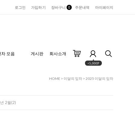
로그인
가입하기
장바구니
0
주문내역
마이페이지
편차 모음
게시판
회사소개
+5,000P
HOME
>
이달의 잎차
>
2025 이달의 잎차
년 2월(2)