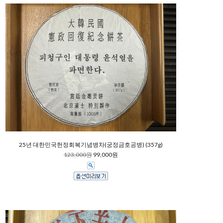
25년 대한민국헌정회복기념병차(궁정금호공병) (357g)
123,000원
99,000원