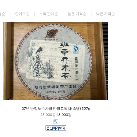
명순
인기도순
누적 판매순
높은 가격순
낮은 가격순
07년 반장노수차창 반장교목차(숙병) 357g
53,000원
43,000원