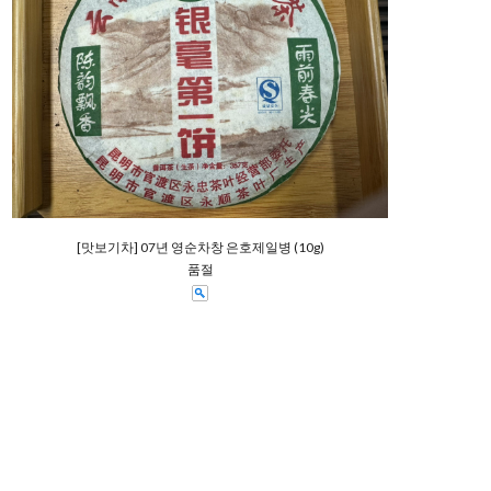
[맛보기차] 07년 영순차창 은호제일병 (10g)
품절