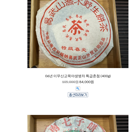
06년 이무산교목야생병차 특급춘첨 (400g)
105,000원
84,000원