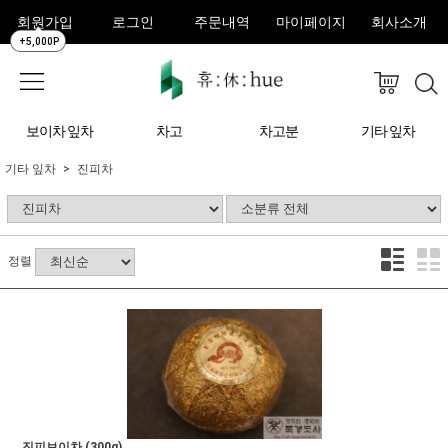
회원가입
로그인
주문내역
마이페이지
회사소개
+5,000P
보이차 잎차
차고
차고분
기타 잎차
기타 잎차
진피차
정렬
진피보이차 (300g)