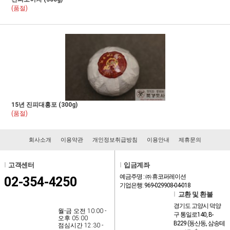
(품절)
15년 진피대홍포 (300g)
(품절)
회사소개
이용약관
개인정보취급방침
이용안내
제휴문의
l
고객센터
l
입금계좌
예금주명 : ㈜ 휴코퍼레이션
02-354-4250
기업은행: 969-029908-04-018
l
교환 및 환불
경기도 고양시 덕양
월-금 오전 10:00 -
구 통일로140, B-
오후 05:00
B229 (동산동, 삼송테
점심시간 12:30 -