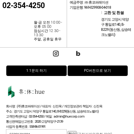
예금주명 : ㈜ 휴코퍼레이션
02-354-4250
기업은행: 969-029908-04-018
l
교환 및 환불
경기도 고양시 덕양
월-금 오전 10:00 -
구 통일로140, B-
오후 05:00
B229 (동산동, 삼송테
점심시간 12:30 -
크노밸리)
13:30
주말, 공휴일 휴무
1:1문의 하기
PC버전으로 보기
회사명 : (주)휴코퍼레이션 / 대표자 : 신진욱 / 개인정보관리 책임자 : 신진욱
주소 : 경기도 고양시 덕양구 통일로140, B-B229(동산동, 삼송테크노밸리)
고객만족센터샵 : 02-354-4250 / 메일 : admin@huecorp.com
통신판매업신고번호 : 2020-고양덕양구-2139
사업자 등록번호 : 558-86-01991