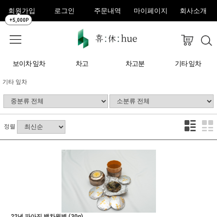
회원가입
로그인
주문내역
마이페이지
회사소개
+5,000P
보이차 잎차
차고
차고분
기타 잎차
기타 잎차
정렬
22년 파아진 백차원병 (30g)