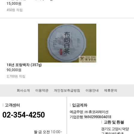
15,000원
450원 적립
18년 포랑백차 (357g)
90,000원
2,700원 적립
회사소개
이용약관
개인정보취급방침
이용안내
제휴문의
l
고객센터
l
입금계좌
예금주명 : ㈜ 휴코퍼레이션
02-354-4250
기업은행: 969-029908-04-018
l
교환 및 환불
경기도 고양시 덕양
월-금 오전 10:00 -