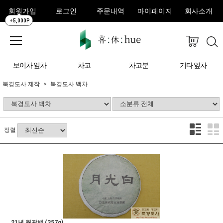
회원가입
로그인
주문내역
마이페이지
회사소개
+5,000P
보이차 잎차
차고
차고분
기타 잎차
북경도사 제작
북경도사 백차
정렬
21년 월광백 (357g)