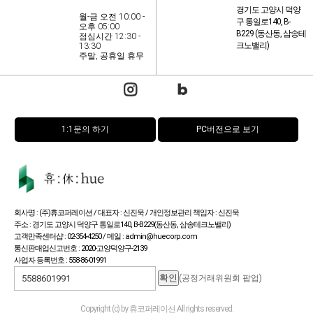
경기도 고양시 덕양
월-금 오전 10:00 -
구 통일로140, B-
오후 05:00
B229 (동산동, 삼송테
점심시간 12:30 -
크노밸리)
13:30
주말, 공휴일 휴무
1:1문의 하기
PC버전으로 보기
회사명 : (주)휴코퍼레이션 / 대표자 : 신진욱 / 개인정보관리 책임자 : 신진욱
주소 : 경기도 고양시 덕양구 통일로140, B-B229(동산동, 삼송테크노밸리)
고객만족센터샵 : 02-354-4250 / 메일 : admin@huecorp.com
통신판매업신고번호 : 2020-고양덕양구-2139
사업자 등록번호 : 558-86-01991
(공정거래위원회 팝업)
Copyright (c) by 휴코퍼레이션 All rights reserved.