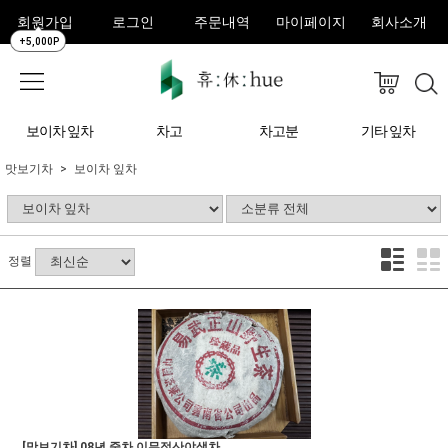
회원가입
로그인
주문내역
마이페이지
회사소개
+5,000P
보이차 잎차
차고
차고분
기타 잎차
맛보기차
보이차 잎차
정렬
[맛보기차] 08년 중차 이무정산야생차