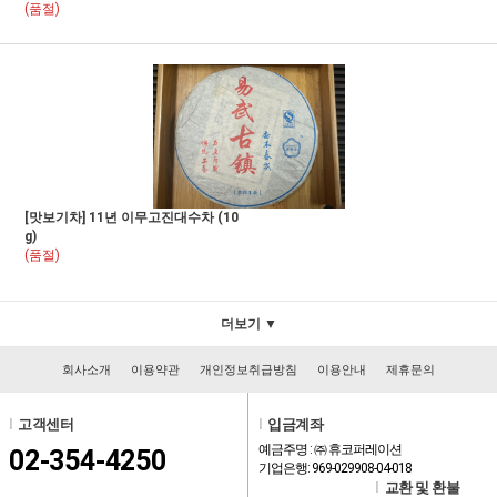
(품절)
[맛보기차] 11년 이무고진대수차 (10
g)
(품절)
더보기 ▼
회사소개
이용약관
개인정보취급방침
이용안내
제휴문의
l
고객센터
l
입금계좌
예금주명 : ㈜ 휴코퍼레이션
02-354-4250
기업은행: 969-029908-04-018
l
교환 및 환불