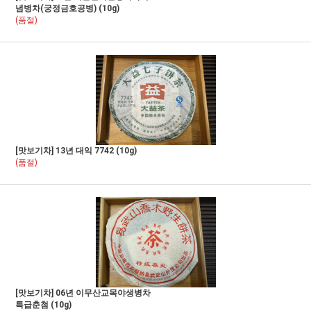
념병차(궁정금호공병) (10g)
(품절)
[맛보기차] 13년 대익 7742 (10g)
(품절)
[맛보기차] 06년 이무산교목야생병차
특급춘첨 (10g)