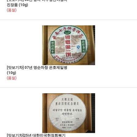
진장품 (10g)
(품절)
[맛보기차] 07년 영순차창 은호제일병
(10g)
(품절)
[맛보기차]25년 대한민국헌정회복기