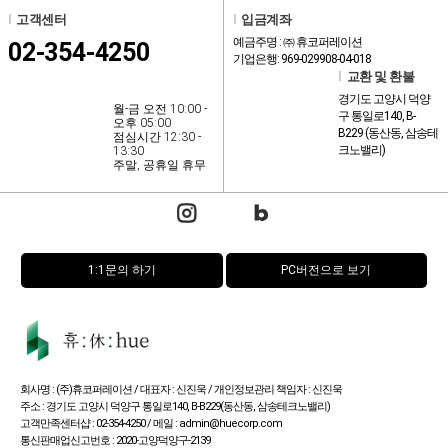
l
고객센터
l
입금계좌
예금주명 : ㈜ 휴코퍼레이션
02-354-4250
기업은행: 969-029908-04-018
l
교환 및 환불
경기도 고양시 덕양
월-금 오전 10:00 -
구 통일로140, B-
오후 05:00
B229 (동산동, 삼송테
점심시간 12:30 -
크노밸리)
13:30
주말, 공휴일 휴무
1:1문의 하기
PC버전으로 보기
회사명 : (주)휴코퍼레이션 / 대표자 : 신진욱 / 개인정보관리 책임자 : 신진욱
주소 : 경기도 고양시 덕양구 통일로140, B-B229(동산동, 삼송테크노밸리)
고객만족센터샵 : 02-354-4250 / 메일 : admin@huecorp.com
통신판매업신고번호 : 2020-고양덕양구-2139