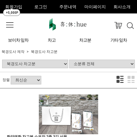
회원가입
로그인
주문내역
마이페이지
회사소개
+5,000P
보이차 잎차
차고
차고분
기타 잎차
북경도사 제작
북경도사 차고분
정렬
화양연화 차고분 소포장 2종 3갑 선물