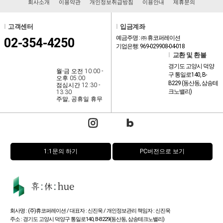
회사소개
이용약관
개인정보취급방침
이용안내
제휴문의
l
고객센터
l
입금계좌
예금주명 : ㈜ 휴코퍼레이션
02-354-4250
기업은행: 969-029908-04-018
l
교환 및 환불
경기도 고양시 덕양
월-금 오전 10:00 -
구 통일로140, B-
오후 05:00
B229 (동산동, 삼송테
점심시간 12:30 -
크노밸리)
13:30
주말, 공휴일 휴무
1:1문의 하기
PC버전으로 보기
회사명 : (주)휴코퍼레이션 / 대표자 : 신진욱 / 개인정보관리 책임자 : 신진욱
주소 : 경기도 고양시 덕양구 통일로140, B-B229(동산동, 삼송테크노밸리)