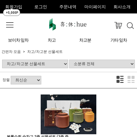
회원가입
로그인
주문내역
마이페이지
회사소개
+5,000P
보이차 잎차
차고
차고분
기타 잎차
간편차 모음
차고/차고분 선물세트
정렬
복록수희 숙차고 2종 선물세트 (3종 중