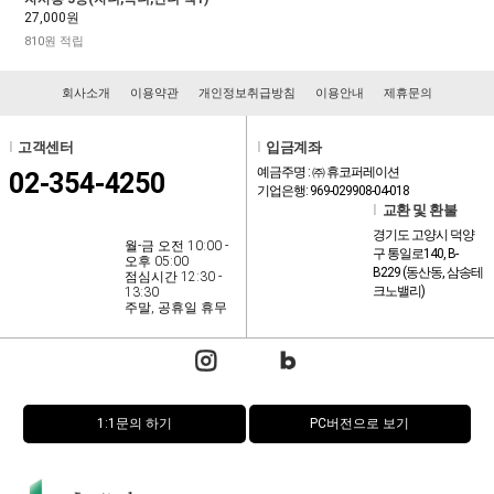
27,000원
810원 적립
회사소개
이용약관
개인정보취급방침
이용안내
제휴문의
l
고객센터
l
입금계좌
예금주명 : ㈜ 휴코퍼레이션
02-354-4250
기업은행: 969-029908-04-018
l
교환 및 환불
경기도 고양시 덕양
월-금 오전 10:00 -
구 통일로140, B-
오후 05:00
B229 (동산동, 삼송테
점심시간 12:30 -
크노밸리)
13:30
주말, 공휴일 휴무
1:1문의 하기
PC버전으로 보기