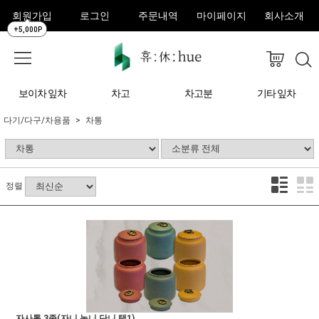
회원가입
로그인
주문내역
마이페이지
회사소개
+5,000P
보이차 잎차
차고
차고분
기타 잎차
다기/다구/차용품
차통
정렬
자사통 3종(자니,녹니,단니 택1)