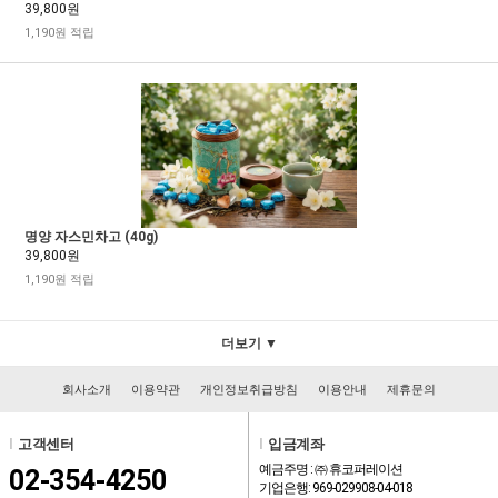
39,800원
1,190원 적립
명양 자스민차고 (40g)
39,800원
1,190원 적립
더보기 ▼
회사소개
이용약관
개인정보취급방침
이용안내
제휴문의
l
고객센터
l
입금계좌
예금주명 : ㈜ 휴코퍼레이션
02-354-4250
기업은행: 969-029908-04-018