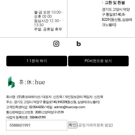
l
교환 및 환불
경기도 고양시 덕양
월-금 오전 10:00 -
구 통일로140, B-
오후 05:00
B229 (동산동, 삼송테
점심시간 12:30 -
크노밸리)
13:30
주말, 공휴일 휴무
1:1문의 하기
PC버전으로 보기
회사명 : (주)휴코퍼레이션 / 대표자 : 신진욱 / 개인정보관리 책임자 : 신진욱
주소 : 경기도 고양시 덕양구 통일로140, B-B229(동산동, 삼송테크노밸리)
고객만족센터샵 : 02-354-4250 / 메일 : admin@huecorp.com
통신판매업신고번호 : 2020-고양덕양구-2139
사업자 등록번호 : 558-86-01991
(공정거래위원회 팝업)