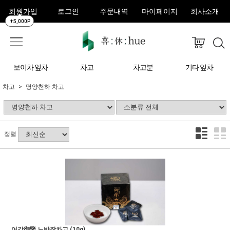
회원가입
로그인
주문내역
마이페이지
회사소개
+5,000P
보이차 잎차
차고
차고분
기타 잎차
차고
명양천하 차고
정렬
어감御鑒 노반장차고 (10g)