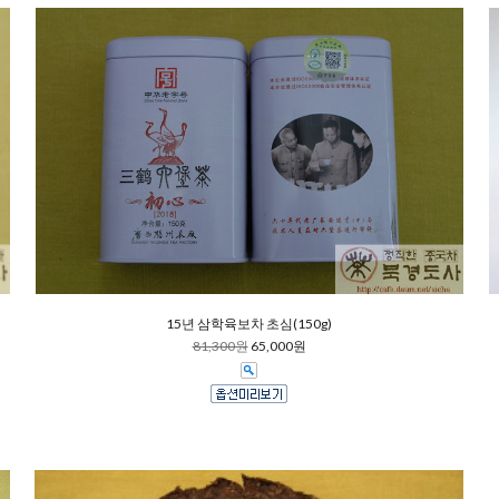
15년 삼학육보차 초심(150g)
81,300원
65,000원