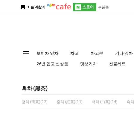
쿠폰존
+ 즐겨찾기
보이차 잎차
차고
차고분
기타 잎차
26년 입고 신상품
맛보기차
선물세트
흑차 (黑茶)
청차 (靑茶)(12)
홍차 (紅茶)(11)
백차 (白茶)(14)
흑차 