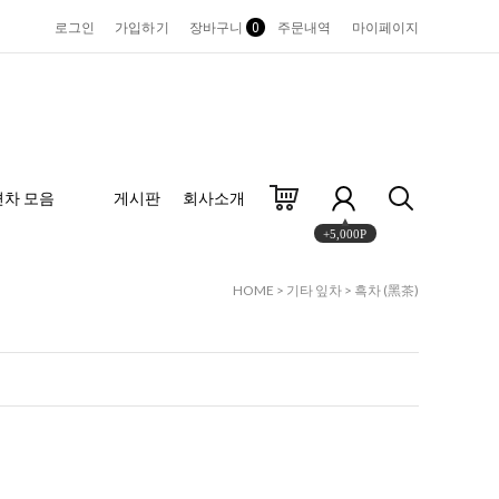
로그인
가입하기
장바구니
0
주문내역
마이페이지
편차 모음
게시판
회사소개
+5,000P
HOME
>
기타 잎차
>
흑차 (黑茶)