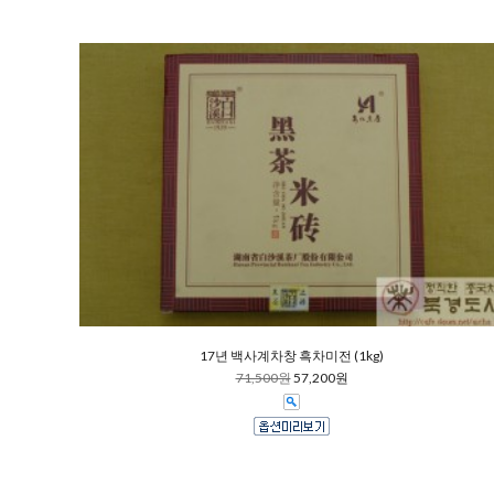
17년 백사계차창 흑차미전 (1kg)
71,500원
57,200원