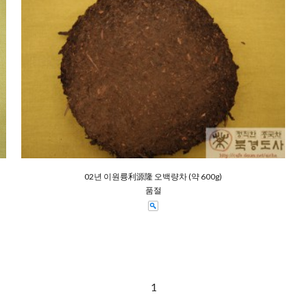
02년 이원륭利源隆 오백량차 (약 600g)
품절
1