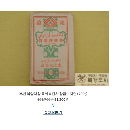
08년 익양차창 특제복전차 황금수지련 (900g)
101,700원
81,300원