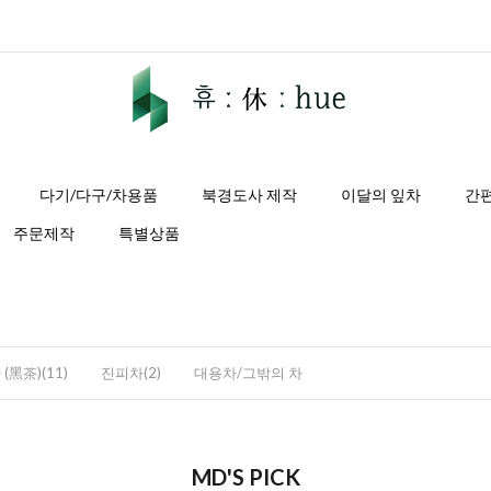
다기/다구/차용품
북경도사 제작
이달의 잎차
간
주문제작
특별상품
(黑茶)(11)
진피차(2)
대용차/그밖의 차
MD'S PICK