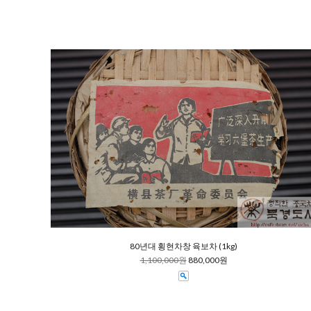
80년대 횡현차창 육보차 (1kg)
1,100,000원
880,000원