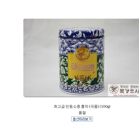
최고급 민동소종 홍차 (극품) (100g)
품절