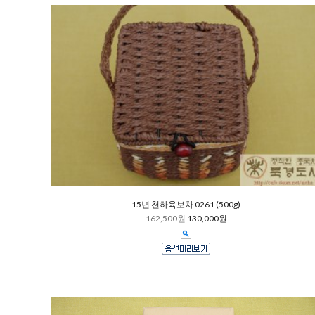
15년 천하육보차 0261 (500g)
162,500원
130,000원