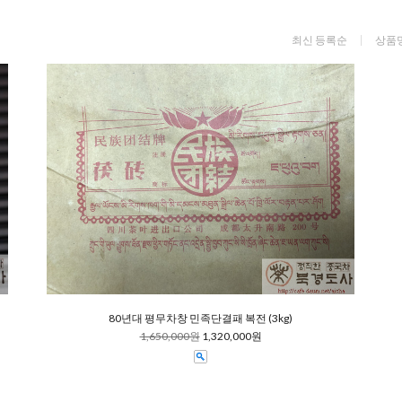
최신 등록순
상품
80년대 평무차창 민족단결패 복전 (3kg)
1,650,000원
1,320,000원