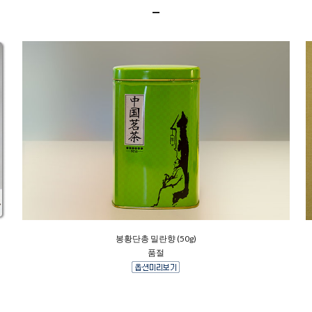
봉황단총 밀란향 (50g)
품절