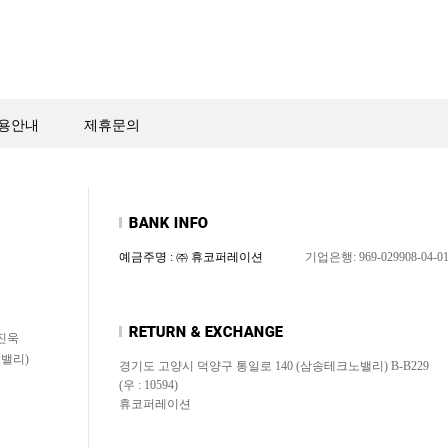
용안내
제휴문의
예금주명 : ㈜ 휴코퍼레이션
기업은행: 969-029908-04-0
신진욱
노밸리)
경기도 고양시 덕양구 통일로 140 (삼송테크노밸리) B-B229
(우 : 10594)
휴코퍼레이션