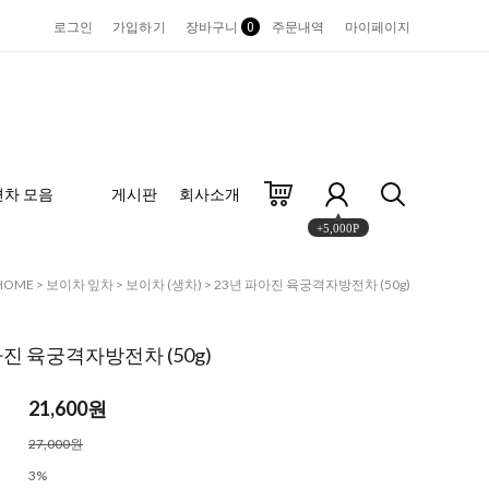
로그인
가입하기
장바구니
0
주문내역
마이페이지
편차 모음
게시판
회사소개
+5,000P
HOME
>
보이차 잎차
>
보이차 (생차)
> 23년 파아진 육궁격자방전차 (50g)
아진 육궁격자방전차 (50g)
21,600원
27,000원
3%