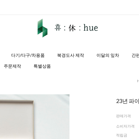
다기/다구/차용품
북경도사 제작
이달의 잎차
간
주문제작
특별상품
23년 파
판매가격
소비자가격
적립금