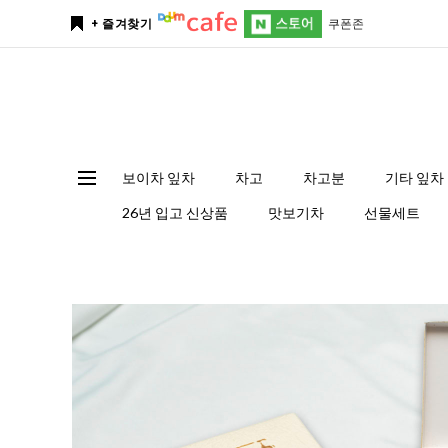
쿠폰존
+ 즐겨찾기
보이차 잎차
차고
차고분
기타 잎차
26년 입고 신상품
맛보기차
선물세트