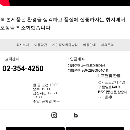
※ 본제품은 환경을 생각하고 품질에 집중하자는 취지에서
포장을 최소화했습니다.
회사소개
이용약관
개인정보취급방침
이용안내
제휴문의
l
고객센터
l
입금계좌
예금주명 : ㈜ 휴코퍼레이션
02-354-4250
기업은행: 969-029908-04-018
l
교환 및 환불
경기도 고양시 덕양
월-금 오전 10:00 -
구 통일로140, B-
오후 05:00
B229 (동산동, 삼송테
점심시간 12:30 -
크노밸리)
13:30
주말, 공휴일 휴무