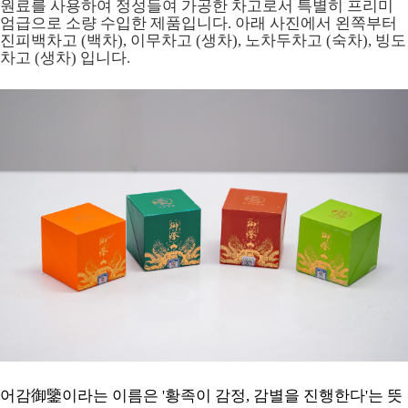
원료를 사용하여 정성들여 가공한 차고로서 특별히 프리미
엄급으로 소량 수입한 제품입니다. 아래 사진에서 왼쪽부터
진피백차고 (백차), 이무차고 (생차), 노차두차고 (숙차), 빙도
차고 (생차) 입니다.
어감御鑒이라는 이름은 '황족이 감정, 감별을 진행한다'는 뜻