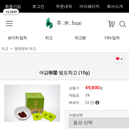
회원가입
로그인
주문내역
마이페이지
회사소개
+5,000P
보이차 잎차
차고
차고분
기타 잎차
차고
명양천하 차고
0
어감御鑒 빙도차고 (10g)
49,800
상품가
원
적립금
3%
배송비
(조건)
수량선택