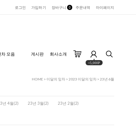
로그인
가입하기
장바구니
0
주문내역
마이페이지
편차 모음
게시판
회사소개
+5,000P
HOME
>
이달의 잎차
>
2023 이달의 잎차
>
23년 6월
3년 4월(2)
23년 3월(2)
23년 2월(2)