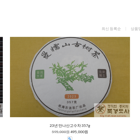
최신 등록순
상품
23년 만나산고수차 357g
595,000원
495,000원