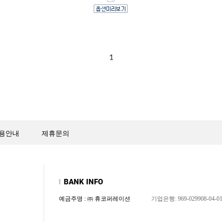
1
용안내
제휴문의
예금주명 : ㈜ 휴코퍼레이션
기업은행: 969-029908-04-0