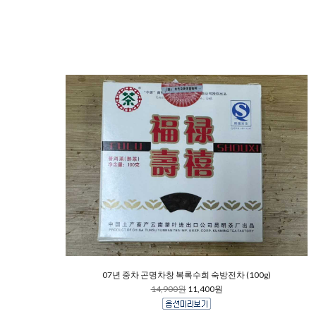
07년 중차 곤명차창 복록수희 숙방전차 (100g)
14,900원
11,400원