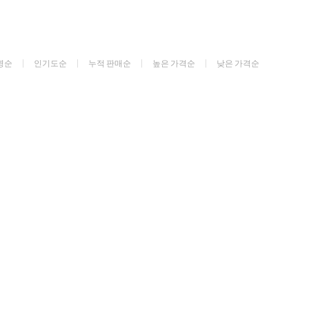
명순
인기도순
누적 판매순
높은 가격순
낮은 가격순