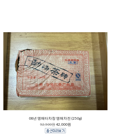
08년 맹해타차창 맹해차전 (250g)
52,500원
42,000원