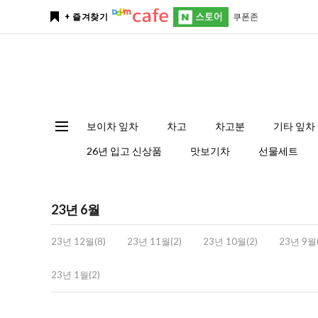
쿠폰존
+ 즐겨찾기
보이차 잎차
차고
차고분
기타 잎차
26년 입고 신상품
맛보기차
선물세트
23년 6월
23년 12월(8)
23년 11월(2)
23년 10월(2)
23년 9월(
23년 1월(2)