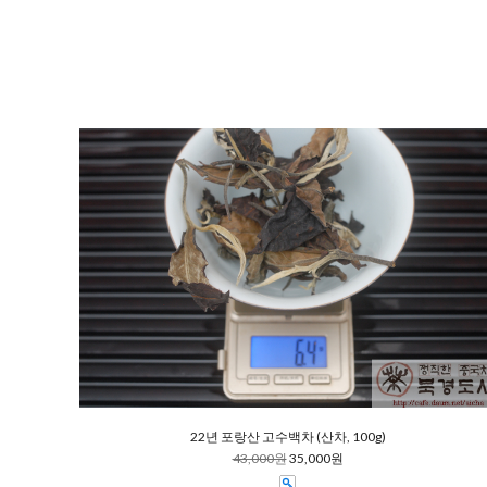
22년 포랑산 고수백차 (산차, 100g)
43,000원
35,000원