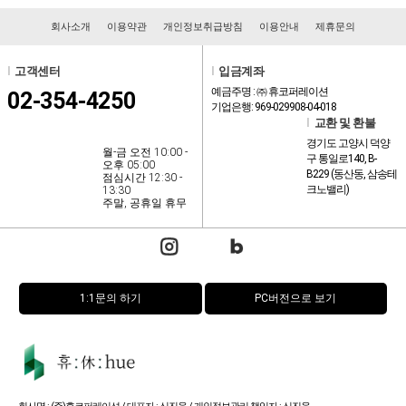
회사소개
이용약관
개인정보취급방침
이용안내
제휴문의
l
고객센터
l
입금계좌
예금주명 : ㈜ 휴코퍼레이션
02-354-4250
기업은행: 969-029908-04-018
l
교환 및 환불
경기도 고양시 덕양
월-금 오전 10:00 -
구 통일로140, B-
오후 05:00
B229 (동산동, 삼송테
점심시간 12:30 -
크노밸리)
13:30
주말, 공휴일 휴무
1:1문의 하기
PC버전으로 보기