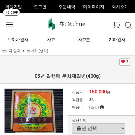
회원가입
로그인
주문내역
마이페이지
회사소개
+5,000P
보이차 잎차
차고
차고분
기타 잎차
보이차 잎차
보이차 (생차)
2
05년 길행패 운차제일병(400g)
150,000
상품가
원
적립금
3%
배송비
(조건)
옵션선택