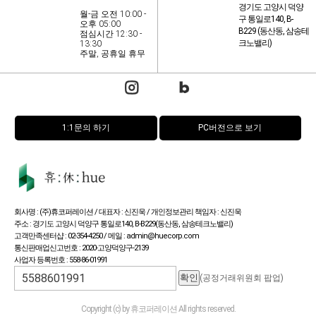
경기도 고양시 덕양
월-금 오전 10:00 -
구 통일로140, B-
오후 05:00
B229 (동산동, 삼송테
점심시간 12:30 -
크노밸리)
13:30
주말, 공휴일 휴무
1:1문의 하기
PC버전으로 보기
회사명 : (주)휴코퍼레이션 / 대표자 : 신진욱 / 개인정보관리 책임자 : 신진욱
주소 : 경기도 고양시 덕양구 통일로140, B-B229(동산동, 삼송테크노밸리)
고객만족센터샵 : 02-354-4250 / 메일 : admin@huecorp.com
통신판매업신고번호 : 2020-고양덕양구-2139
사업자 등록번호 : 558-86-01991
(공정거래위원회 팝업)
Copyright (c) by 휴코퍼레이션 All rights reserved.