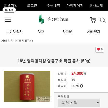
회원가입
로그인
주문내역
마이페이지
회사소개
+5,000P
보이차 잎차
차고
차고분
기타 잎차
기타 잎차
홍차 (紅茶)
0
18년 영덕명차창 영홍구호 특급 홍차 (50g)
24,000
상품가
원
적립금
3%
배송비
(조건)
구매단위