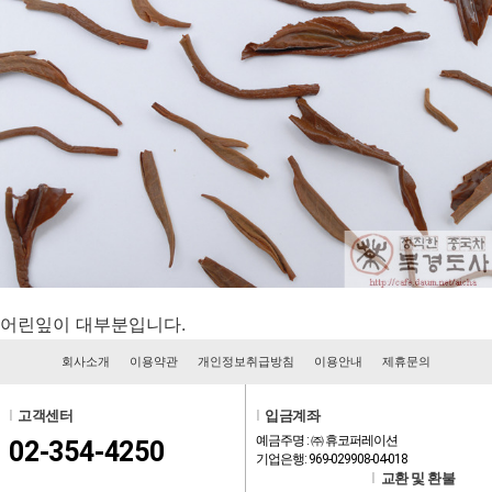
어린잎이 대부분입니다.
회사소개
이용약관
개인정보취급방침
이용안내
제휴문의
l
고객센터
l
입금계좌
예금주명 : ㈜ 휴코퍼레이션
02-354-4250
기업은행: 969-029908-04-018
l
교환 및 환불