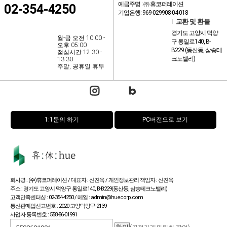
예금주명 : ㈜ 휴코퍼레이션
02-354-4250
기업은행: 969-029908-04-018
l
교환 및 환불
경기도 고양시 덕양
월-금 오전 10:00 -
구 통일로140, B-
오후 05:00
B229 (동산동, 삼송테
점심시간 12:30 -
크노밸리)
13:30
주말, 공휴일 휴무
1:1문의 하기
PC버전으로 보기
회사명 : (주)휴코퍼레이션 / 대표자 : 신진욱 / 개인정보관리 책임자 : 신진욱
주소 : 경기도 고양시 덕양구 통일로140, B-B229(동산동, 삼송테크노밸리)
고객만족센터샵 : 02-354-4250 / 메일 : admin@huecorp.com
통신판매업신고번호 : 2020-고양덕양구-2139
사업자 등록번호 : 558-86-01991