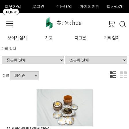
회원가입
로그인
주문내역
마이페이지
회사소개
+5,000P
보이차 잎차
차고
차고분
기타 잎차
기타 잎차
정렬
22년 파아진 백차원병 (30g)