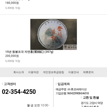
180,000원
5,400원 적립
15년 등봉조극 자연홍(紫娟紅) (357g)
200,000원
6,000원 적립
회사소개
이용약관
개인정보취급방침
이용안내
제휴문의
l
고객센터
l
입금계좌
예금주명 : ㈜ 휴코퍼레이션
02-354-4250
기업은행: 969-029908-04-018
l
교환 및 환불
경기도 고양시 덕양
월-금 오전 10:00 -