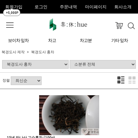
회원가입
로그인
주문내역
마이페이지
회사소개
+5,000P
보이차 잎차
차고
차고분
기타 잎차
북경도사 제작
북경도사 홍차
정렬
15년 만나산 고수홍차 (100g)