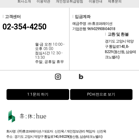
회사소개
이용약관
개인정보취급방침
이용안내
제휴문의
l
고객센터
l
입금계좌
예금주명 : ㈜ 휴코퍼레이션
02-354-4250
기업은행: 969-029908-04-018
l
교환 및 환불
경기도 고양시 덕양
월-금 오전 10:00 -
구 통일로140, B-
오후 05:00
B229 (동산동, 삼송테
점심시간 12:30 -
크노밸리)
13:30
주말, 공휴일 휴무
1:1문의 하기
PC버전으로 보기
회사명 : (주)휴코퍼레이션 / 대표자 : 신진욱 / 개인정보관리 책임자 : 신진욱
주소 : 경기도 고양시 덕양구 통일로140, B-B229(동산동, 삼송테크노밸리)