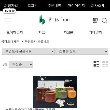
회원가입
로그인
주문내역
마이페이지
회사소개
+5,000P
보이차 잎차
차고
차고분
기타 잎차
북경도사 제작
북경도사 선물세트
정렬
복록수희 숙차고 2종 선물세트 (3종 중