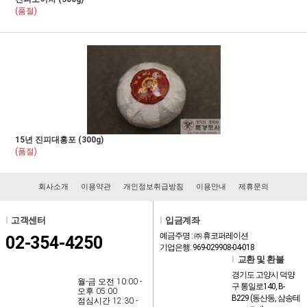
(품절)
15년 진피대홍포 (300g)
(품절)
회사소개
이용약관
개인정보취급방침
이용안내
제휴문의
l
고객센터
l
입금계좌
예금주명 : ㈜ 휴코퍼레이션
02-354-4250
기업은행: 969-029908-04-018
l
교환 및 환불
경기도 고양시 덕양
월-금 오전 10:00 -
구 통일로140, B-
오후 05:00
B229 (동산동, 삼송테
점심시간 12:30 -