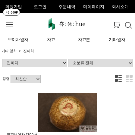
회원가입
로그인
주문내역
마이페이지
회사소개
+5,000P
보이차 잎차
차고
차고분
기타 잎차
기타 잎차
진피차
정렬
진피보이차 (300g)