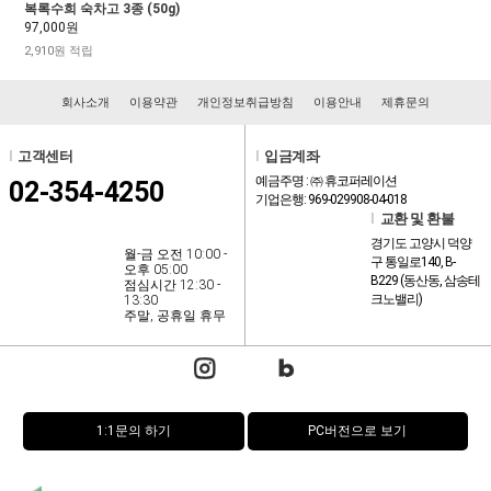
복록수희 숙차고 3종 (50g)
97,000원
2,910원 적립
회사소개
이용약관
개인정보취급방침
이용안내
제휴문의
l
고객센터
l
입금계좌
예금주명 : ㈜ 휴코퍼레이션
02-354-4250
기업은행: 969-029908-04-018
l
교환 및 환불
경기도 고양시 덕양
월-금 오전 10:00 -
구 통일로140, B-
오후 05:00
B229 (동산동, 삼송테
점심시간 12:30 -
크노밸리)
13:30
주말, 공휴일 휴무
1:1문의 하기
PC버전으로 보기