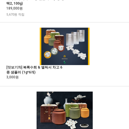
택2, 100g)
189,000원
5,670원 적립
[맛보기차] 복록수희 & 엘릭서 차고 6
종 샘플러 (1g*6개)
3,000원