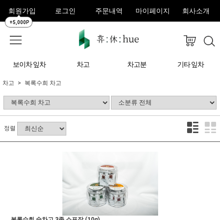
회원가입
로그인
주문내역
마이페이지
회사소개
+5,000P
보이차 잎차
차고
차고분
기타 잎차
차고
복록수희 차고
정렬
복록수희 숙차고 3종 소포장 (10g)