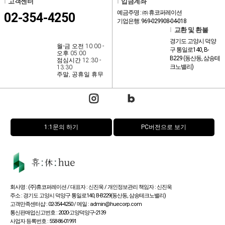
l
고객센터
l
입금계좌
예금주명 : ㈜ 휴코퍼레이션
02-354-4250
기업은행: 969-029908-04-018
l
교환 및 환불
경기도 고양시 덕양
월-금 오전 10:00 -
구 통일로140, B-
오후 05:00
B229 (동산동, 삼송테
점심시간 12:30 -
크노밸리)
13:30
주말, 공휴일 휴무
1:1문의 하기
PC버전으로 보기
회사명 : (주)휴코퍼레이션 / 대표자 : 신진욱 / 개인정보관리 책임자 : 신진욱
주소 : 경기도 고양시 덕양구 통일로140, B-B229(동산동, 삼송테크노밸리)
고객만족센터샵 : 02-354-4250 / 메일 : admin@huecorp.com
통신판매업신고번호 : 2020-고양덕양구-2139
사업자 등록번호 : 558-86-01991