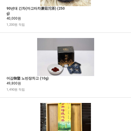
90년대 긴차(마고타차蘑菇沱茶) (250
g)
40,000원
1,200원 적립
어감御鑒 노반장차고 (10g)
49,800원
1,490원 적립