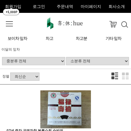
회원가입
로그인
주문내역
마이페이지
회사소개
+5,000P
보이차 잎차
차고
차고분
기타 잎차
이달의 잎차
정렬
07년 중차 곤명차창 복록수희 숙방전