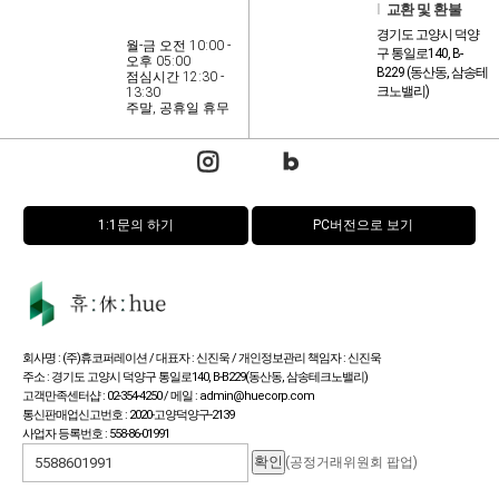
l
교환 및 환불
경기도 고양시 덕양
월-금 오전 10:00 -
구 통일로140, B-
오후 05:00
B229 (동산동, 삼송테
점심시간 12:30 -
크노밸리)
13:30
주말, 공휴일 휴무
1:1문의 하기
PC버전으로 보기
회사명 : (주)휴코퍼레이션 / 대표자 : 신진욱 / 개인정보관리 책임자 : 신진욱
주소 : 경기도 고양시 덕양구 통일로140, B-B229(동산동, 삼송테크노밸리)
고객만족센터샵 : 02-354-4250 / 메일 : admin@huecorp.com
통신판매업신고번호 : 2020-고양덕양구-2139
사업자 등록번호 : 558-86-01991
(공정거래위원회 팝업)