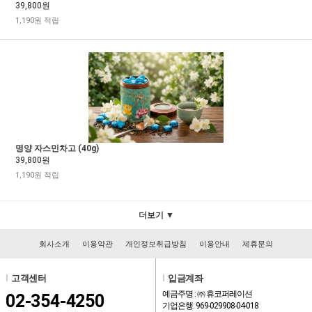
39,800원
1,190원 적립
명양 자스민차고 (40g)
39,800원
1,190원 적립
더보기 ▼
회사소개
이용약관
개인정보취급방침
이용안내
제휴문의
l
고객센터
l
입금계좌
예금주명 : ㈜ 휴코퍼레이션
02-354-4250
기업은행: 969-029908-04-018