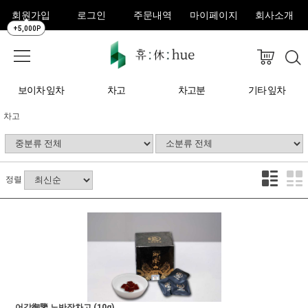
회원가입
로그인
주문내역
마이페이지
회사소개
+5,000P
보이차 잎차
차고
차고분
기타 잎차
차고
정렬
어감御鑒 노반장차고 (10g)