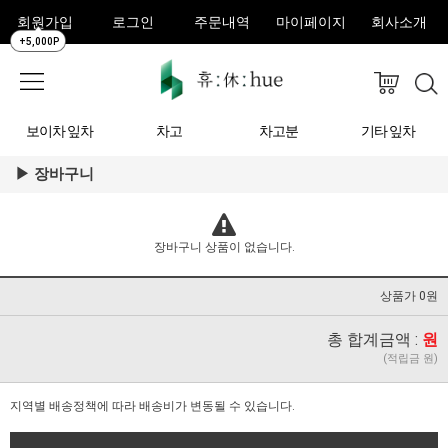
회원가입
로그인
주문내역
마이페이지
회사소개
+5,000P
보이차 잎차
차고
차고분
기타 잎차
장바구니
장바구니 상품이 없습니다.
상품가 0원
총 합계금액 :
원
(적립금 원)
지역별 배송정책에 따라 배송비가 변동될 수 있습니다.