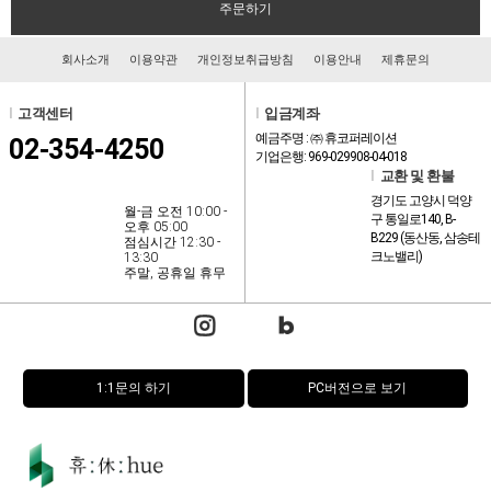
주문하기
회사소개
이용약관
개인정보취급방침
이용안내
제휴문의
l
고객센터
l
입금계좌
예금주명 : ㈜ 휴코퍼레이션
02-354-4250
기업은행: 969-029908-04-018
l
교환 및 환불
경기도 고양시 덕양
월-금 오전 10:00 -
구 통일로140, B-
오후 05:00
B229 (동산동, 삼송테
점심시간 12:30 -
크노밸리)
13:30
주말, 공휴일 휴무
1:1문의 하기
PC버전으로 보기