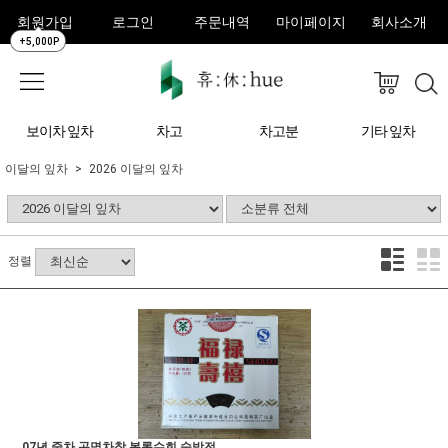
회원가입
로그인
주문내역
마이페이지
회사소개
+5,000P
보이차 잎차
차고
차고분
기타 잎차
이달의 잎차
2026 이달의 잎차
정렬
07년 중차 곤명차창 복록수희 숙방전