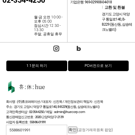
02-354-4250
기업은행: 969-029908-04-018
l
교환 및 환불
경기도 고양시 덕양
월-금 오전 10:00 -
구 통일로140, B-
오후 05:00
B229 (동산동, 삼송테
점심시간 12:30 -
크노밸리)
13:30
주말, 공휴일 휴무
1:1문의 하기
PC버전으로 보기
회사명 : (주)휴코퍼레이션 / 대표자 : 신진욱 / 개인정보관리 책임자 : 신진욱
주소 : 경기도 고양시 덕양구 통일로140, B-B229(동산동, 삼송테크노밸리)
고객만족센터샵 : 02-354-4250 / 메일 : admin@huecorp.com
통신판매업신고번호 : 2020-고양덕양구-2139
사업자 등록번호 : 558-86-01991
(공정거래위원회 팝업)