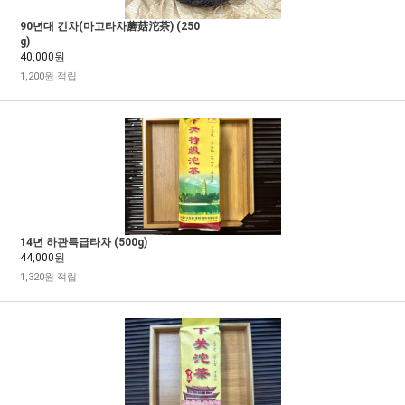
90년대 긴차(마고타차蘑菇沱茶) (250
g)
40,000원
1,200원 적립
14년 하관특급타차 (500g)
44,000원
1,320원 적립