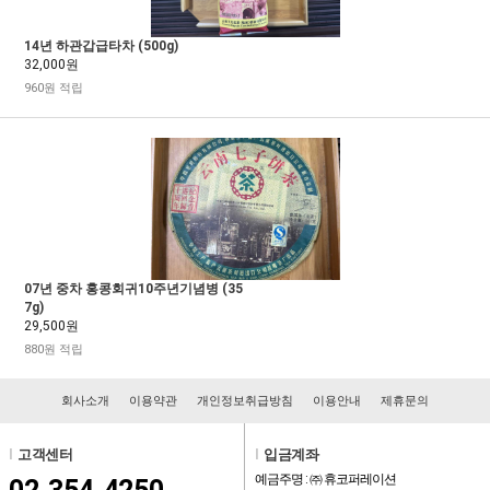
14년 하관갑급타차 (500g)
32,000원
960원 적립
07년 중차 홍콩회귀10주년기념병 (35
7g)
29,500원
880원 적립
회사소개
이용약관
개인정보취급방침
이용안내
제휴문의
l
고객센터
l
입금계좌
예금주명 : ㈜ 휴코퍼레이션