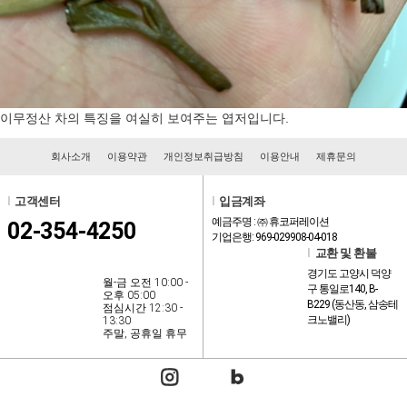
이무정산 차의 특징을 여실히 보여주는 엽저입니다.
회사소개
이용약관
개인정보취급방침
이용안내
제휴문의
l
고객센터
l
입금계좌
예금주명 : ㈜ 휴코퍼레이션
02-354-4250
기업은행: 969-029908-04-018
l
교환 및 환불
경기도 고양시 덕양
월-금 오전 10:00 -
구 통일로140, B-
오후 05:00
B229 (동산동, 삼송테
점심시간 12:30 -
크노밸리)
13:30
주말, 공휴일 휴무