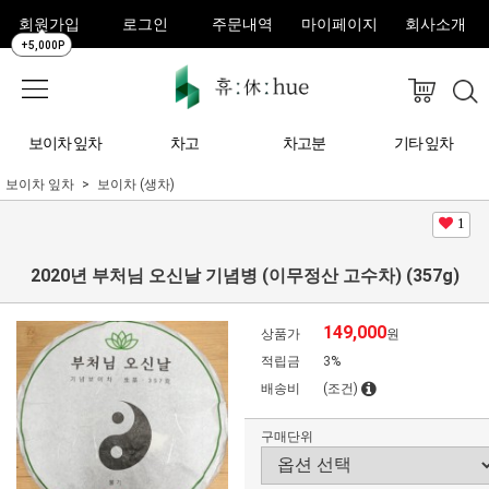
회원가입
로그인
주문내역
마이페이지
회사소개
+5,000P
보이차 잎차
차고
차고분
기타 잎차
보이차 잎차
보이차 (생차)
1
2020년 부처님 오신날 기념병 (이무정산 고수차) (357g)
149,000
상품가
원
적립금
3%
배송비
(조건)
구매단위