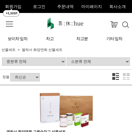
회원가입
로그인
주문내역
마이페이지
회사소개
+5,000P
보이차 잎차
차고
차고분
기타 잎차
선물세트
엘릭서 화양연화 선물세트
정렬
엘릭서 화양연화 교목숙차고 선물세트