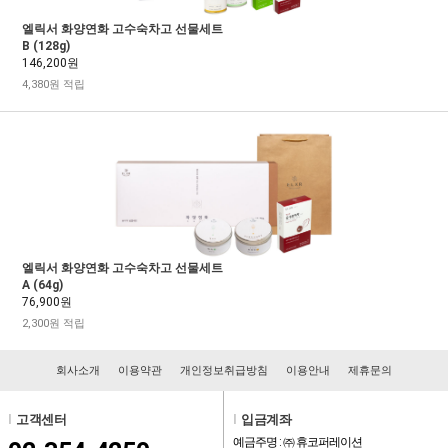
엘릭서 화양연화 고수숙차고 선물세트
B (128g)
146,200원
4,380원 적립
엘릭서 화양연화 고수숙차고 선물세트
A (64g)
76,900원
2,300원 적립
회사소개
이용약관
개인정보취급방침
이용안내
제휴문의
l
고객센터
l
입금계좌
예금주명 : ㈜ 휴코퍼레이션