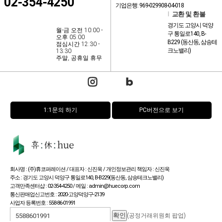
02-354-4250
기업은행: 969-029908-04-018
l
교환 및 환불
경기도 고양시 덕양
월-금 오전 10:00 -
구 통일로140, B-
오후 05:00
B229 (동산동, 삼송테
점심시간 12:30 -
크노밸리)
13:30
주말, 공휴일 휴무
1:1문의 하기
PC버전으로 보기
회사명 : (주)휴코퍼레이션 / 대표자 : 신진욱 / 개인정보관리 책임자 : 신진욱
주소 : 경기도 고양시 덕양구 통일로140, B-B229(동산동, 삼송테크노밸리)
고객만족센터샵 : 02-354-4250 / 메일 : admin@huecorp.com
통신판매업신고번호 : 2020-고양덕양구-2139
사업자 등록번호 : 558-86-01991
(공정거래위원회 팝업)