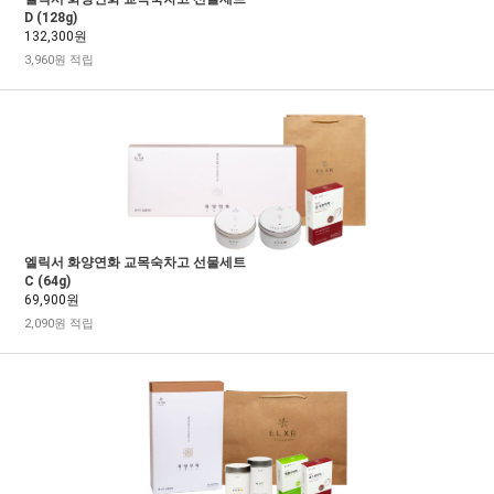
D (128g)
132,300원
3,960원 적립
엘릭서 화양연화 교목숙차고 선물세트
C (64g)
69,900원
2,090원 적립