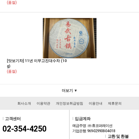
(품절)
[맛보기차] 11년 이무고진대수차 (10
g)
(품절)
더보기 ▼
회사소개
이용약관
개인정보취급방침
이용안내
제휴문의
l
고객센터
l
입금계좌
예금주명 : ㈜ 휴코퍼레이션
02-354-4250
기업은행: 969-029908-04-018
l
교환 및 환불