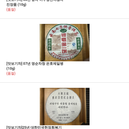
진장품 (10g)
(품절)
[맛보기차] 07년 영순차창 은호제일병
(10g)
(품절)
[맛보기차]25년 대한민국헌정회복기