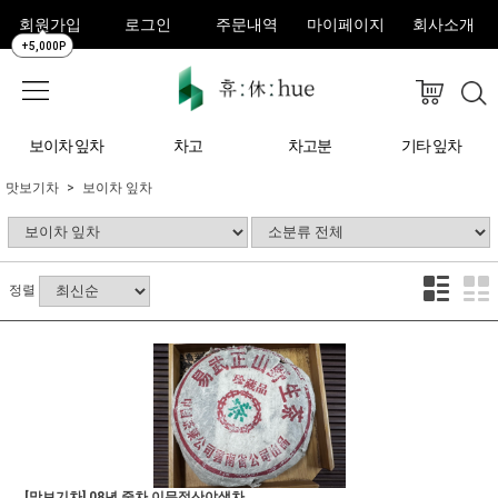
회원가입
로그인
주문내역
마이페이지
회사소개
+5,000P
보이차 잎차
차고
차고분
기타 잎차
맛보기차
보이차 잎차
정렬
[맛보기차] 08년 중차 이무정산야생차