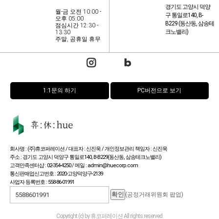
경기도 고양시 덕양
월-금 오전 10:00 -
구 통일로140, B-
오후 05:00
B229 (동산동, 삼송테
점심시간 12:30 -
크노밸리)
13:30
주말, 공휴일 휴무
1:1문의 하기
PC버전으로 보기
회사명 : (주)휴코퍼레이션 / 대표자 : 신진욱 / 개인정보관리 책임자 : 신진욱
주소 : 경기도 고양시 덕양구 통일로140, B-B229(동산동, 삼송테크노밸리)
고객만족센터샵 : 02-354-4250 / 메일 : admin@huecorp.com
통신판매업신고번호 : 2020-고양덕양구-2139
사업자 등록번호 : 558-86-01991
(공정거래위원회 팝업)
Copyright (c) by 휴코퍼레이션 All rights reserved.