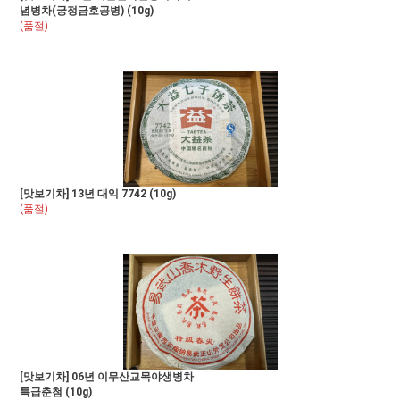
념병차(궁정금호공병) (10g)
(품절)
[맛보기차] 13년 대익 7742 (10g)
(품절)
[맛보기차] 06년 이무산교목야생병차
특급춘첨 (10g)