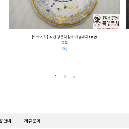
[맛보기차] 07년 경운차창 하개생태차 (10g)
품절
1
2
>>
용안내
제휴문의