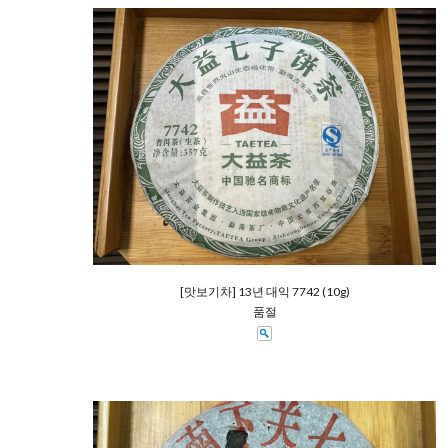
[맛보기차] 13년 대익 7742 (10g)
품절