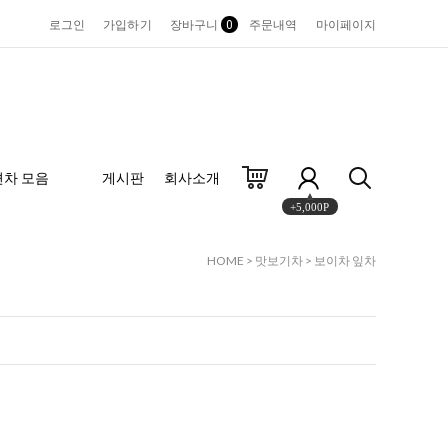
로그인
가입하기
장바구니
0
주문내역
마이페이지
편차 모음
게시판
회사소개
+5,000P
HOME
>
맛보기차
>
보이차 잎차