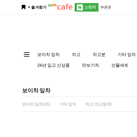
쿠폰존
+ 즐겨찾기
보이차 잎차
차고
차고분
기타 잎차
26년 입고 신상품
맛보기차
선물세트
보이차 잎차
보이차 잎차(21)
기타 잎차
차고/차고분(3)