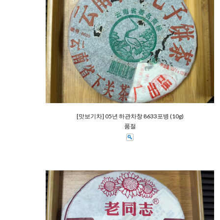
[맛보기차] 05년 하관차창 8633포병 (10g)
품절