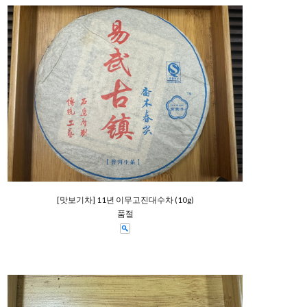
[맛보기차] 11년 이무고진대수차 (10g)
품절