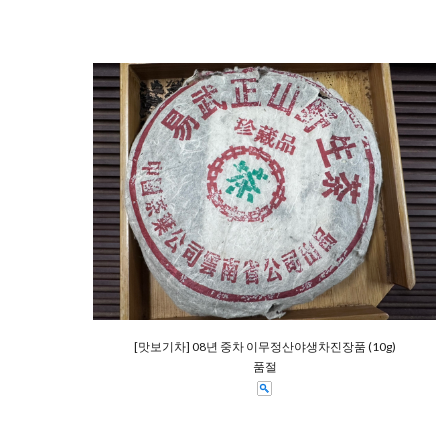
[맛보기차] 08년 중차 이무정산야생차진장품 (10g)
품절