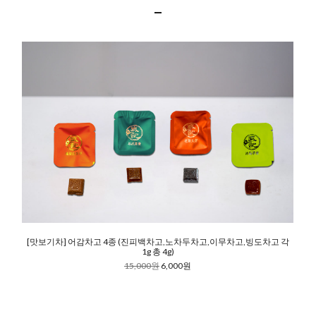
[맛보기차] 어감차고 4종 (진피백차고,노차두차고,이무차고,빙도차고 각
1g 총 4g)
15,000원
6,000원