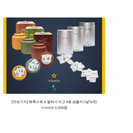
[맛보기차] 복록수희 & 엘릭서 차고 6종 샘플러 (1g*6개)
9,900원
3,000원