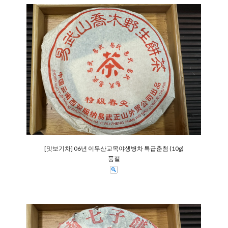
[맛보기차] 06년 이무산교목야생병차 특급춘첨 (10g)
품절