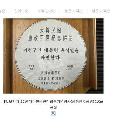
명순
인기도순
누적 판매순
높은 가격순
낮은 가격순
[맛보기차]25년 대한민국헌정회복기념병차(궁정금호공병) (10g)
품절