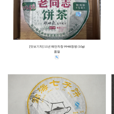
[맛보기차] 11년 해만차창 9948청병 (10g)
품절