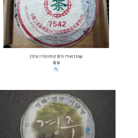
[맛보기차] 03년 중차 7542 (10g)
품절