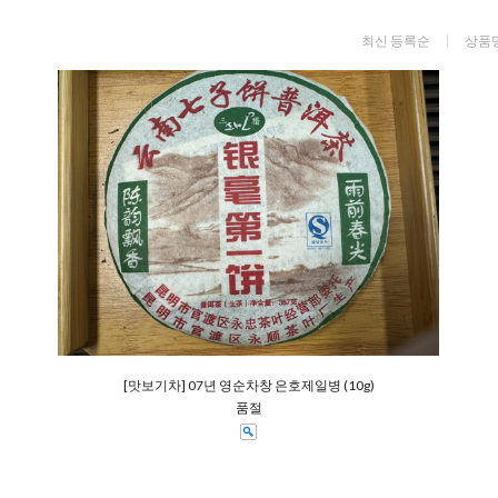
최신 등록순
상품
[맛보기차] 07년 영순차창 은호제일병 (10g)
품절