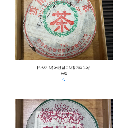
[맛보기차] 04년 남교차창 753 (10g)
품절