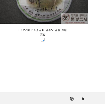
[맛보기차] 14년 영화 '경주'기념병 (10g)
품절