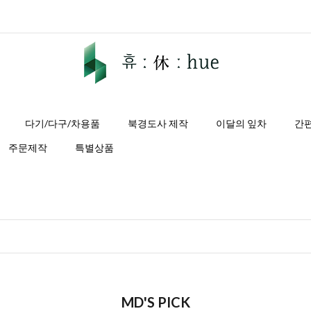
다기/다구/차용품
북경도사 제작
이달의 잎차
간
주문제작
특별상품
MD'S PICK