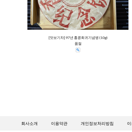
[맛보기차] 97년 홍콩회귀기념병 (10g)
품절
회사소개
이용약관
개인정보처리방침
이