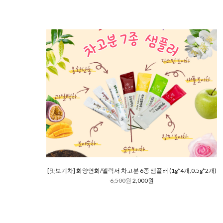
[맛보기차] 화양연화/엘릭서 차고분 6종 샘플러 (1g*4개,0.5g*2개)
6,500원
2,000원