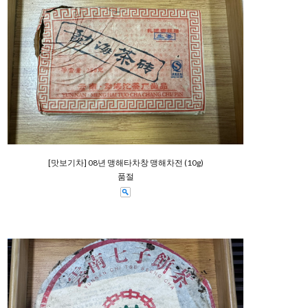
[맛보기차] 08년 맹해타차창 맹해차전 (10g)
품절