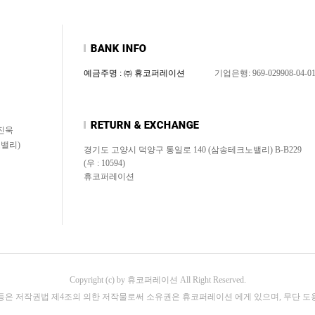
예금주명 : ㈜ 휴코퍼레이션
기업은행: 969-029908-04-0
신진욱
노밸리)
경기도 고양시 덕양구 통일로 140 (삼송테크노밸리) B-B229
(우 : 10594)
휴코퍼레이션
Copyright (c) by 휴코퍼레이션 All Right Reserved.
등은 저작권법 제4조의 의한 저작물로써 소유권은 휴코퍼레이션 에게 있으며, 무단 도