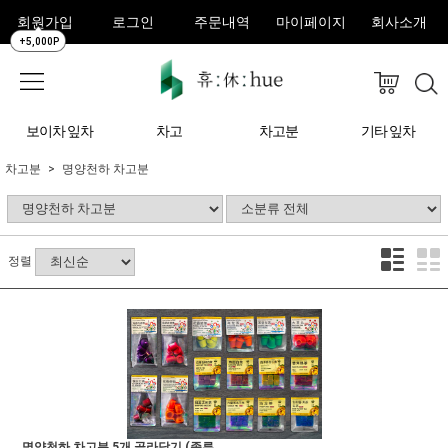
회원가입
로그인
주문내역
마이페이지
회사소개
+5,000P
보이차 잎차
차고
차고분
기타 잎차
차고분
명양천하 차고분
정렬
명양천하 차고분 5개 골라담기 (종류