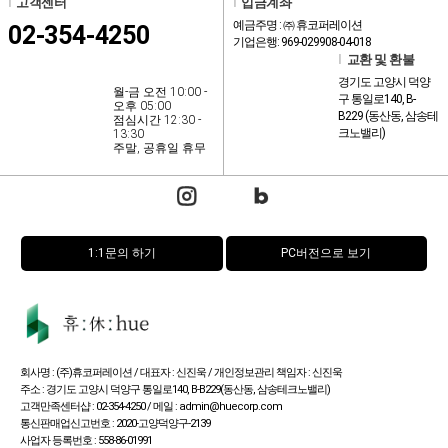
l
고객센터
l
입금계좌
예금주명 : ㈜ 휴코퍼레이션
02-354-4250
기업은행: 969-029908-04-018
l
교환 및 환불
경기도 고양시 덕양
월-금 오전 10:00 -
구 통일로140, B-
오후 05:00
B229 (동산동, 삼송테
점심시간 12:30 -
크노밸리)
13:30
주말, 공휴일 휴무
1:1문의 하기
PC버전으로 보기
회사명 : (주)휴코퍼레이션 / 대표자 : 신진욱 / 개인정보관리 책임자 : 신진욱
주소 : 경기도 고양시 덕양구 통일로140, B-B229(동산동, 삼송테크노밸리)
고객만족센터샵 : 02-354-4250 / 메일 : admin@huecorp.com
통신판매업신고번호 : 2020-고양덕양구-2139
사업자 등록번호 : 558-86-01991