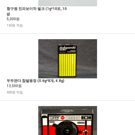
항구원 진피보이차 벌크 (1g*10포, 10
g)
5,000원
150원 적립
두두판다 찹쌀용정 (0.6g*8개, 4.8g)
13,500원
400원 적립