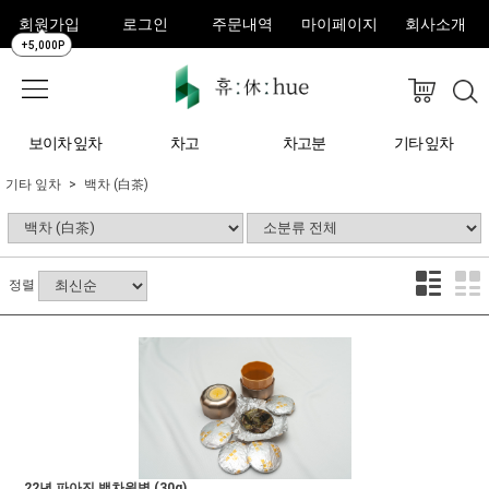
회원가입
로그인
주문내역
마이페이지
회사소개
+5,000P
보이차 잎차
차고
차고분
기타 잎차
기타 잎차
백차 (白茶)
정렬
22년 파아진 백차원병 (30g)