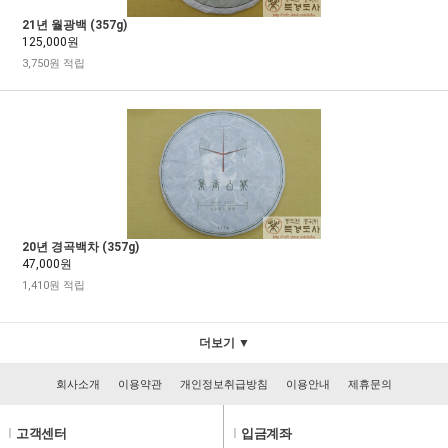
21년 월광백 (357g)
125,000원
3,750원 적립
20년 경곡백차 (357g)
47,000원
1,410원 적립
더보기 ▼
회사소개
이용약관
개인정보취급방침
이용안내
제휴문의
l
고객센터
l
입금계좌