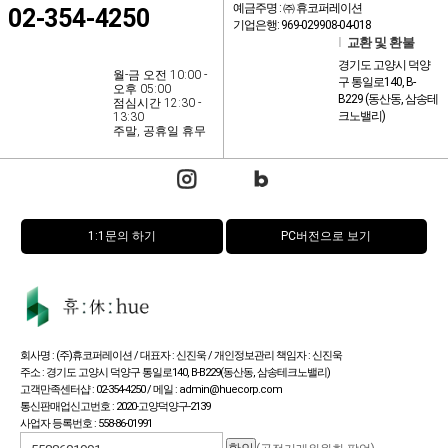
예금주명 : ㈜ 휴코퍼레이션
02-354-4250
기업은행: 969-029908-04-018
l
교환 및 환불
경기도 고양시 덕양
월-금 오전 10:00 -
구 통일로140, B-
오후 05:00
B229 (동산동, 삼송테
점심시간 12:30 -
크노밸리)
13:30
주말, 공휴일 휴무
1:1문의 하기
PC버전으로 보기
회사명 : (주)휴코퍼레이션 / 대표자 : 신진욱 / 개인정보관리 책임자 : 신진욱
주소 : 경기도 고양시 덕양구 통일로140, B-B229(동산동, 삼송테크노밸리)
고객만족센터샵 : 02-354-4250 / 메일 : admin@huecorp.com
통신판매업신고번호 : 2020-고양덕양구-2139
사업자 등록번호 : 558-86-01991