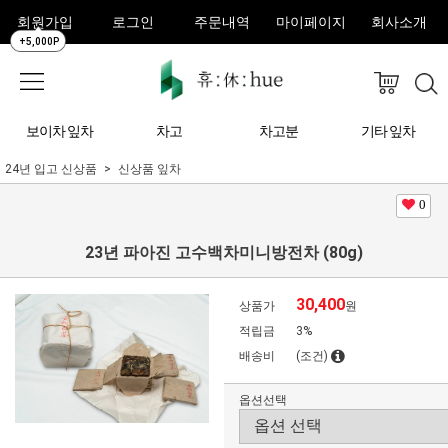
회원가입
로그인
주문내역
마이페이지
회사소개
+5,000P
보이차 잎차
차고
차고분
기타 잎차
24년 입고 신상품
신상품 잎차
0
23년 파아진 고수백차미니방전차 (80g)
30,400
상품가
원
적립금
3%
배송비
(조건)
옵션선택