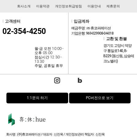
회사소개
이용약관
개인정보취급방침
이용안내
제휴문의
l
고객센터
l
입금계좌
예금주명 : ㈜ 휴코퍼레이션
02-354-4250
기업은행: 969-029908-04-018
l
교환 및 환불
경기도 고양시 덕양
월-금 오전 10:00 -
구 통일로140, B-
오후 05:00
B229 (동산동, 삼송테
점심시간 12:30 -
크노밸리)
13:30
주말, 공휴일 휴무
1:1문의 하기
PC버전으로 보기
회사명 : (주)휴코퍼레이션 / 대표자 : 신진욱 / 개인정보관리 책임자 : 신진욱