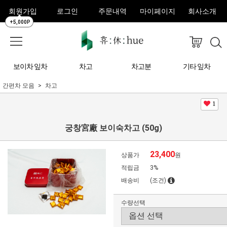
회원가입
로그인
주문내역
마이페이지
회사소개
+5,000P
보이차 잎차
차고
차고분
기타 잎차
간편차 모음
차고
1
궁창宮廠 보이숙차고 (50g)
23,400
상품가
원
적립금
3%
배송비
(조건)
수량선택