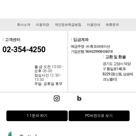
회사소개
이용약관
개인정보취급방침
이용안내
제휴문의
l
고객센터
l
입금계좌
예금주명 : ㈜ 휴코퍼레이션
02-354-4250
기업은행: 969-029908-04-018
l
교환 및 환불
경기도 고양시 덕양
월-금 오전 10:00 -
구 통일로140, B-
오후 05:00
B229 (동산동, 삼송테
점심시간 12:30 -
크노밸리)
13:30
주말, 공휴일 휴무
1:1문의 하기
PC버전으로 보기