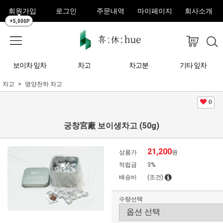
회원가입
로그인
주문내역
마이페이지
회사소개
+5,000P
보이차 잎차
차고
차고분
기타 잎차
차고
명양천하 차고
0
궁창宮廠 보이생차고 (50g)
21,200
상품가
원
적립금
3%
배송비
(조건)
수량선택