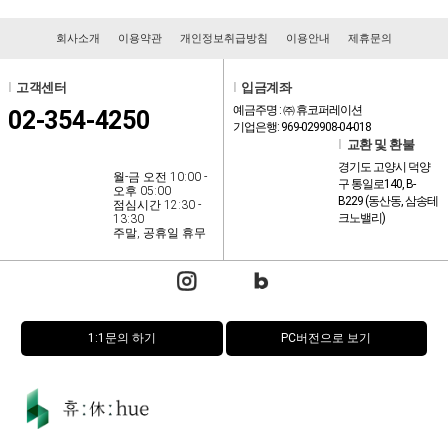
회사소개
이용약관
개인정보취급방침
이용안내
제휴문의
l
고객센터
l
입금계좌
예금주명 : ㈜ 휴코퍼레이션
02-354-4250
기업은행: 969-029908-04-018
l
교환 및 환불
경기도 고양시 덕양
월-금 오전 10:00 -
구 통일로140, B-
오후 05:00
B229 (동산동, 삼송테
점심시간 12:30 -
크노밸리)
13:30
주말, 공휴일 휴무
1:1문의 하기
PC버전으로 보기