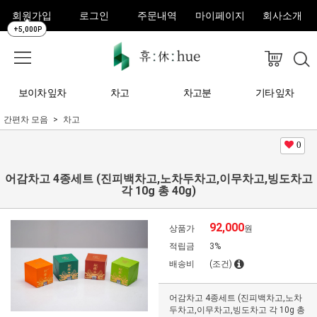
회원가입
로그인
주문내역
마이페이지
회사소개
+5,000P
보이차 잎차
차고
차고분
기타 잎차
간편차 모음
차고
0
어감차고 4종세트 (진피백차고,노차두차고,이무차고,빙도차고
각 10g 총 40g)
92,000
상품가
원
적립금
3%
배송비
(조건)
어감차고 4종세트 (진피백차고,노차
두차고,이무차고,빙도차고 각 10g 총