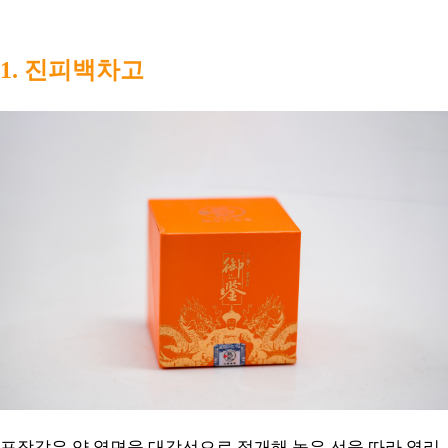
1. 진피백차고
포장갑은 양 옆면을 대각선으로 절개해 놓은 선을 따라 열리