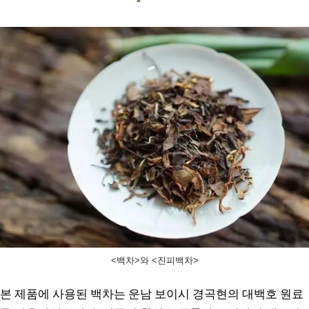
<백차>와 <진피백차>
본 제품에 사용된 백차는 운남 보이시 경곡현의 대백호 원료