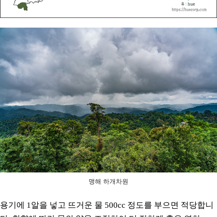
맹해 하개차원
용기에 1알을 넣고 뜨거운 물 500cc 정도를 부으면 적당합니