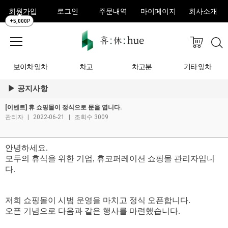
회원가입
로그인
주문내역
마이페이지
회사소개
+5,000P
보이차 잎차
차고
차고분
기타 잎차
공지사항
[이벤트] 휴 쇼핑몰이 정식으로 문을 엽니다.
관리자
|
2022-06-21
|
조회수 3009
안녕하세요.
모두의 휴식을 위한 기업,
휴코퍼레이션 쇼핑몰 관리자입니
다.
저희 쇼핑몰이 시범 운영을 마치고 정식 오픈합니다.
오픈 기념으로 다음과 같은 행사를 마련했습니다.