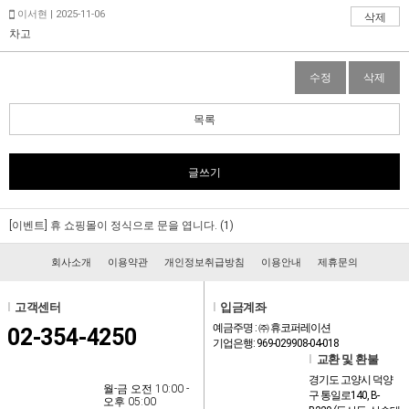
이서현 | 2025-11-06
삭제
차고
수정
삭제
목록
글쓰기
[이벤트] 휴 쇼핑몰이 정식으로 문을 엽니다. (1)
회사소개
이용약관
개인정보취급방침
이용안내
제휴문의
l
고객센터
l
입금계좌
예금주명 : ㈜ 휴코퍼레이션
02-354-4250
기업은행: 969-029908-04-018
l
교환 및 환불
경기도 고양시 덕양
월-금 오전 10:00 -
구 통일로140, B-
오후 05:00