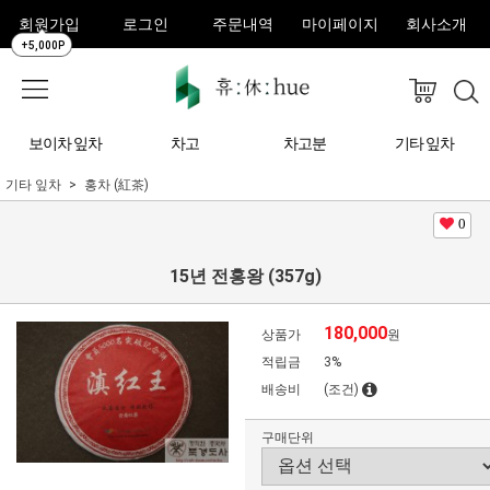
회원가입
로그인
주문내역
마이페이지
회사소개
+5,000P
보이차 잎차
차고
차고분
기타 잎차
기타 잎차
홍차 (紅茶)
0
15년 전홍왕 (357g)
180,000
상품가
원
적립금
3%
배송비
(조건)
구매단위