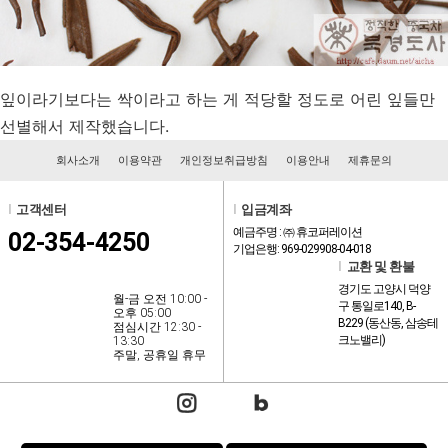
잎이라기보다는 싹이라고 하는 게 적당할 정도로 어린 잎들만
선별해서 제작했습니다.
회사소개
이용약관
개인정보취급방침
이용안내
제휴문의
l
고객센터
l
입금계좌
예금주명 : ㈜ 휴코퍼레이션
02-354-4250
기업은행: 969-029908-04-018
l
교환 및 환불
경기도 고양시 덕양
월-금 오전 10:00 -
구 통일로140, B-
오후 05:00
B229 (동산동, 삼송테
점심시간 12:30 -
크노밸리)
13:30
주말, 공휴일 휴무