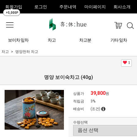
회원가입
로그인
주문내역
마이페이지
회사소개
+5,000P
보이차 잎차
차고
차고분
기타 잎차
차고
명양천하 차고
1
명양 보이숙차고 (40g)
39,800
상품가
원
적립금
3%
배송비
(조건)
수량선택