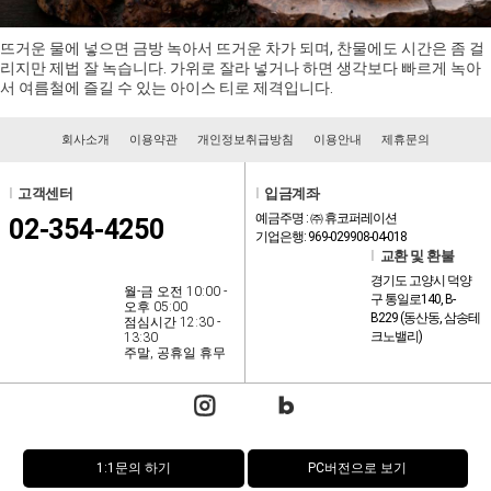
뜨거운 물에 넣으면 금방 녹아서 뜨거운 차가 되며, 찬물에도 시간은 좀 걸
리지만 제법 잘 녹습니다. 가위로 잘라 넣거나 하면 생각보다 빠르게 녹아
서 여름철에 즐길 수 있는 아이스 티로 제격입니다.
회사소개
이용약관
개인정보취급방침
이용안내
제휴문의
l
고객센터
l
입금계좌
예금주명 : ㈜ 휴코퍼레이션
02-354-4250
기업은행: 969-029908-04-018
l
교환 및 환불
경기도 고양시 덕양
월-금 오전 10:00 -
구 통일로140, B-
오후 05:00
B229 (동산동, 삼송테
점심시간 12:30 -
크노밸리)
13:30
주말, 공휴일 휴무
1:1문의 하기
PC버전으로 보기