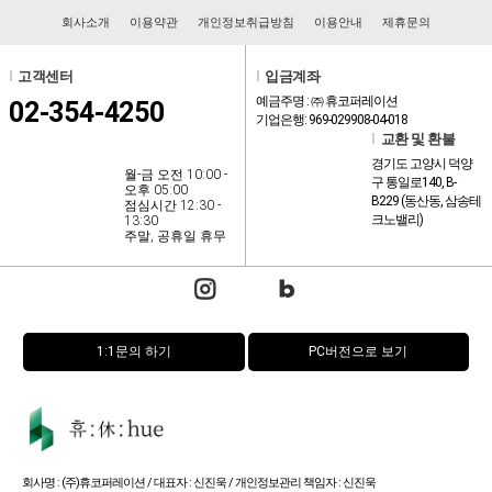
회사소개
이용약관
개인정보취급방침
이용안내
제휴문의
l
고객센터
l
입금계좌
예금주명 : ㈜ 휴코퍼레이션
02-354-4250
기업은행: 969-029908-04-018
l
교환 및 환불
경기도 고양시 덕양
월-금 오전 10:00 -
구 통일로140, B-
오후 05:00
B229 (동산동, 삼송테
점심시간 12:30 -
크노밸리)
13:30
주말, 공휴일 휴무
1:1문의 하기
PC버전으로 보기
회사명 : (주)휴코퍼레이션 / 대표자 : 신진욱 / 개인정보관리 책임자 : 신진욱