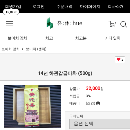
회원가입
로그인
주문내역
마이페이지
회사소개
+5,000P
보이차 잎차
차고
차고분
기타 잎차
보이차 잎차
보이차 (생차)
2
14년 하관갑급타차 (500g)
32,000
상품가
원
적립금
3%
배송비
(조건)
구매단위