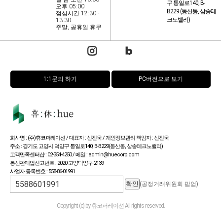
구 통일로140, B-
오후 05:00
B229 (동산동, 삼송테
점심시간 12:30 -
크노밸리)
13:30
주말, 공휴일 휴무
1:1문의 하기
PC버전으로 보기
회사명 : (주)휴코퍼레이션 / 대표자 : 신진욱 / 개인정보관리 책임자 : 신진욱
주소 : 경기도 고양시 덕양구 통일로140, B-B229(동산동, 삼송테크노밸리)
고객만족센터샵 : 02-354-4250 / 메일 : admin@huecorp.com
통신판매업신고번호 : 2020-고양덕양구-2139
사업자 등록번호 : 558-86-01991
(공정거래위원회 팝업)
Copyright (c) by 휴코퍼레이션 All rights reserved.