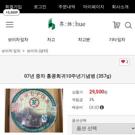
회원가입
로그인
주문내역
마이페이지
회사소개
+5,000P
보이차 잎차
차고
차고분
기타 잎차
보이차 잎차
보이차 (생차)
2
07년 중차 홍콩회귀10주년기념병 (357g)
29,500
상품가
원
적립금
3%
배송비
(조건)
옵션선택