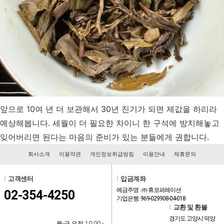
앞으로 10여 년 더 보관해서 30년 진기가 되면 제값을 하리라
예상해봅니다. 세월이 더 필요한 차이니 한 구석에 방치해놓고
잊어버리면 된다는 마음의 준비가 있는 분들에게 권합니다.
회사소개
이용약관
개인정보취급방침
이용안내
제휴문의
l
고객센터
l
입금계좌
예금주명 : ㈜ 휴코퍼레이션
02-354-4250
기업은행: 969-029908-04-018
l
교환 및 환불
경기도 고양시 덕양
월-금 오전 10:00 -