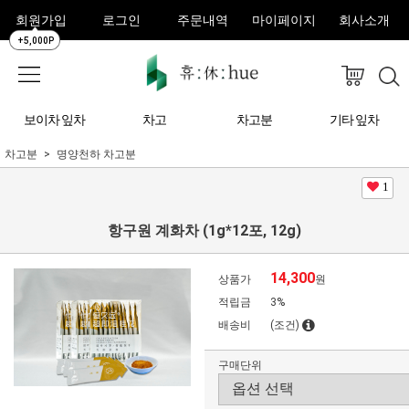
회원가입
로그인
주문내역
마이페이지
회사소개
+5,000P
보이차 잎차
차고
차고분
기타 잎차
차고분
명양천하 차고분
1
항구원 계화차 (1g*12포, 12g)
14,300
상품가
원
적립금
3%
배송비
(조건)
구매단위