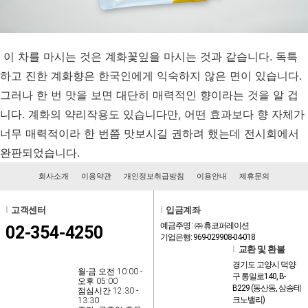
이 차를 마시는 것은 계화꽃잎을 마시는 것과 같습니다. 독특
하고 진한 계화향은 한국인에게 익숙하지 않은 면이 있습니다.
그러나 한 번 맛을 보면 대단히 매력적인 향이라는 것을 알 겁
니다. 계화의 약리작용도 있습니다만, 어떤 효과보다 향 자체가
너무 매력적이라 한 번쯤 맛보시길 권하려 했는데 전시회에서
완판되었습니다.
회사소개
이용약관
개인정보취급방침
이용안내
제휴문의
l
고객센터
l
입금계좌
예금주명 : ㈜ 휴코퍼레이션
02-354-4250
기업은행: 969-029908-04-018
l
교환 및 환불
경기도 고양시 덕양
월-금 오전 10:00 -
구 통일로140, B-
오후 05:00
B229 (동산동, 삼송테
점심시간 12:30 -
크노밸리)
13:30