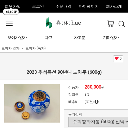
회원가입
로그인
주문내역
마이페이지
회사소개
+5,000P
보이차 잎차
차고
차고분
기타 잎차
보이차 잎차
보이차 (숙차)
0
2023 추석특선 90년대 노차두 (600g)
280,000
상품가
원
적립금
3%
배송비
(조건)
용기선택