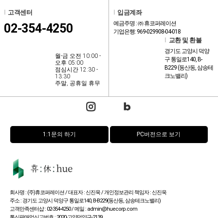
l
고객센터
l
입금계좌
예금주명 : ㈜ 휴코퍼레이션
02-354-4250
기업은행: 969-029908-04-018
l
교환 및 환불
경기도 고양시 덕양
월-금 오전 10:00 -
구 통일로140, B-
오후 05:00
B229 (동산동, 삼송테
점심시간 12:30 -
크노밸리)
13:30
주말, 공휴일 휴무
1:1문의 하기
PC버전으로 보기
회사명 : (주)휴코퍼레이션 / 대표자 : 신진욱 / 개인정보관리 책임자 : 신진욱
주소 : 경기도 고양시 덕양구 통일로140, B-B229(동산동, 삼송테크노밸리)
고객만족센터샵 : 02-354-4250 / 메일 : admin@huecorp.com
통신판매업신고번호 : 2020-고양덕양구-2139