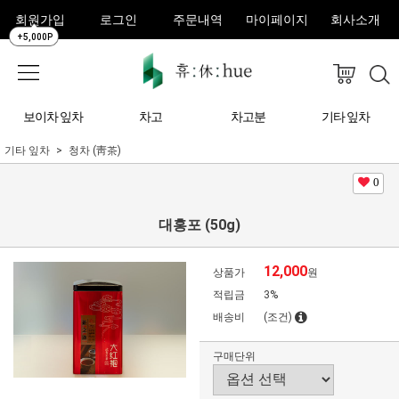
회원가입
로그인
주문내역
마이페이지
회사소개
+5,000P
보이차 잎차
차고
차고분
기타 잎차
기타 잎차
청차 (靑茶)
0
대홍포 (50g)
12,000
상품가
원
적립금
3%
배송비
(조건)
구매단위