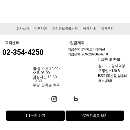
회사소개
이용약관
개인정보취급방침
이용안내
제휴문의
l
고객센터
l
입금계좌
예금주명 : ㈜ 휴코퍼레이션
02-354-4250
기업은행: 969-029908-04-018
l
교환 및 환불
경기도 고양시 덕양
월-금 오전 10:00 -
구 통일로140, B-
오후 05:00
B229 (동산동, 삼송테
점심시간 12:30 -
크노밸리)
13:30
주말, 공휴일 휴무
1:1문의 하기
PC버전으로 보기