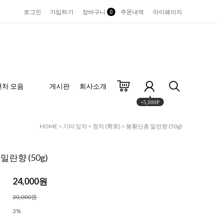
로그인
가입하기
장바구니
0
주문내역
마이페이지
편차 모음
게시판
회사소개
+5,000P
HOME
>
기타 잎차
>
청차 (靑茶)
> 봉황단총 밀란향 (50g)
밀란향 (50g)
24,000원
30,000원
3%