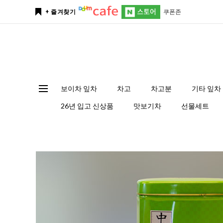
쿠폰존
+ 즐겨찾기
보이차 잎차
차고
차고분
기타 잎차
26년 입고 신상품
맛보기차
선물세트