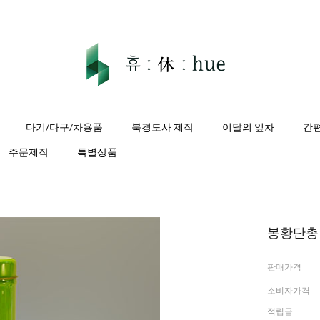
다기/다구/차용품
북경도사 제작
이달의 잎차
간
주문제작
특별상품
봉황단총 
판매가격
소비자가격
적립금