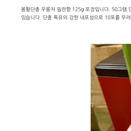
봉황단총 우롱차 밀란향 125g 포장입니다. 50그램
있습니다. 단총 특유의 강한 내포성으로 10포를 우려