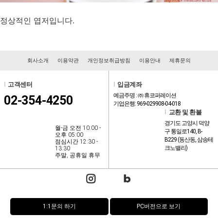
정상적인 엽저입니다.
회사소개
이용약관
개인정보취급방침
이용안내
제휴문의
l
고객센터
l
입금계좌
예금주명 : ㈜ 휴코퍼레이션
02-354-4250
기업은행: 969-029908-04-018
l
교환 및 환불
경기도 고양시 덕양
월-금 오전 10:00 -
구 통일로140, B-
오후 05:00
B229 (동산동, 삼송테
점심시간 12:30 -
크노밸리)
13:30
주말, 공휴일 휴무
1:1문의 하기
PC버전으로 보기