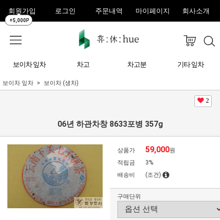
회원가입
로그인
주문내역
마이페이지
회사소개
+5,000P
보이차 잎차
차고
차고분
기타 잎차
보이차 잎차
보이차 (생차)
2
06년 하관차창 8633포병 357g
59,000
상품가
원
적립금
3%
배송비
(조건)
구매단위