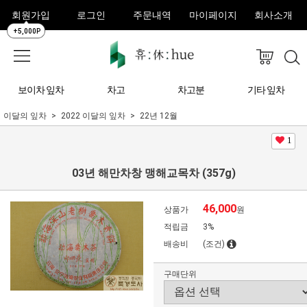
회원가입
로그인
주문내역
마이페이지
회사소개
+5,000P
보이차 잎차
차고
차고분
기타 잎차
이달의 잎차
2022 이달의 잎차
22년 12월
1
03년 해만차창 맹해교목차 (357g)
46,000
상품가
원
적립금
3%
배송비
(조건)
구매단위