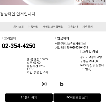
정상적인 엽저입니다.
회사소개
이용약관
개인정보취급방침
이용안내
제휴문의
l
고객센터
l
입금계좌
예금주명 : ㈜ 휴코퍼레이션
02-354-4250
기업은행: 969-029908-04-018
l
교환 및 환불
경기도 고양시 덕양
월-금 오전 10:00 -
구 통일로140, B-
오후 05:00
B229 (동산동, 삼송테
점심시간 12:30 -
크노밸리)
13:30
주말, 공휴일 휴무
1:1문의 하기
PC버전으로 보기