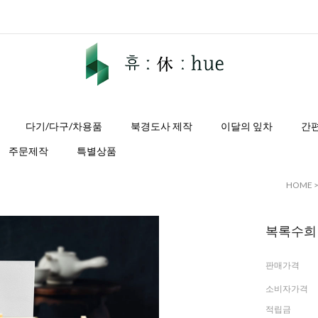
다기/다구/차용품
북경도사 제작
이달의 잎차
간
주문제작
특별상품
HOME
복록수희 숙
판매가격
소비자가격
적립금