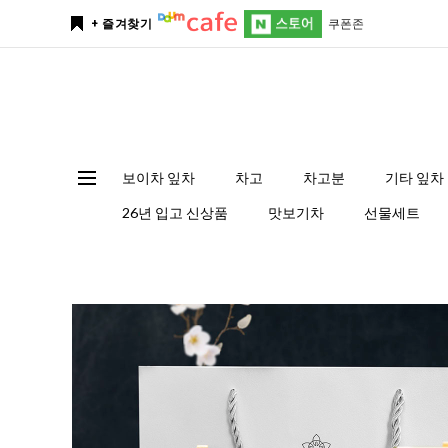
쿠폰존
+ 즐겨찾기
보이차 잎차
차고
차고분
기타 잎차
26년 입고 신상품
맛보기차
선물세트