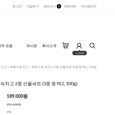
로그인
가입하기
장바구니
0
주문내역
마이페이지
편차 모음
게시판
회사소개
+5,000P
>
차고
>
복록수희 차고
> 복록수희 숙차고 2종 선물세트 (3종 중 택2, 100g)
차고 2종 선물세트 (3종 중 택2, 100g)
189,000원
235,000원
3%