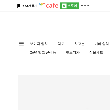
쿠폰존
+ 즐겨찾기
보이차 잎차
차고
차고분
기타 잎차
26년 입고 신상품
맛보기차
선물세트