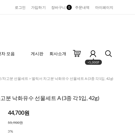
로그인
가입하기
장바구니
0
주문내역
마이페이지
편차 모음
게시판
회사소개
+5,000P
고/차고분 선물세트
> 엘릭서 차고분 낙화유수 선물세트 A (3종 각1입, 42g)
분 낙화유수 선물세트 A (3종 각1입, 42g)
44,700
원
55,900원
3%