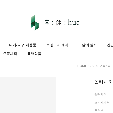
다기/다구/차용품
북경도사 제작
이달의 잎차
간
주문제작
특별상품
HOME
>
간편차 모음
>
차
엘릭서 차고
판매가격
소비자가격
적립금