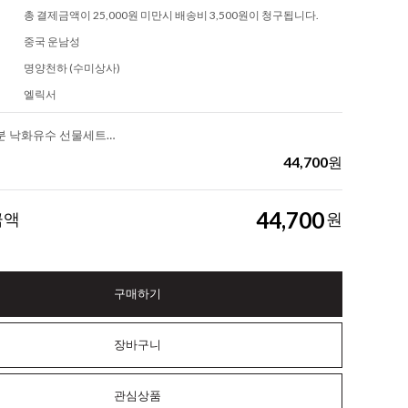
총 결제금액이 25,000원 미만시 배송비 3,500원이 청구됩니다.
중국 운남성
명양천하 (수미상사)
엘릭서
엘릭서 차고분 낙화유수 선물세트 A (3종 각1입, 42g)
44,700
원
44,700
금액
원
구매하기
장바구니
관심상품